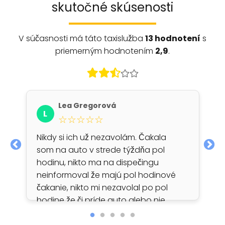
skutočné skúsenosti
V súčasnosti má táto taxislužba
13 hodnotení
s
priemerným hodnotením
2,9
.
Lea Gregorová
L
☆☆☆☆☆
Nikdy si ich už nezavolám. Čakala
som na auto v strede týždňa pol
hodinu, nikto ma na dispečingu
neinformoval že majú pol hodinové
čakanie, nikto mi nezavolal po pol
hodine že či príde auto alebo nie.
Volala som späť na čo mi slečna