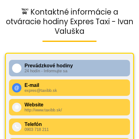
🚖 Kontaktné informácie a
otváracie hodiny Expres Taxi - Ivan
Valuška
Prevádzkové hodiny
🕧
24 hodín - Informujte sa
E-mail
@
expres@taxibb.sk
Website
🌐
http://www.taxibb.sk/
Telefón
📞
0903 718 211