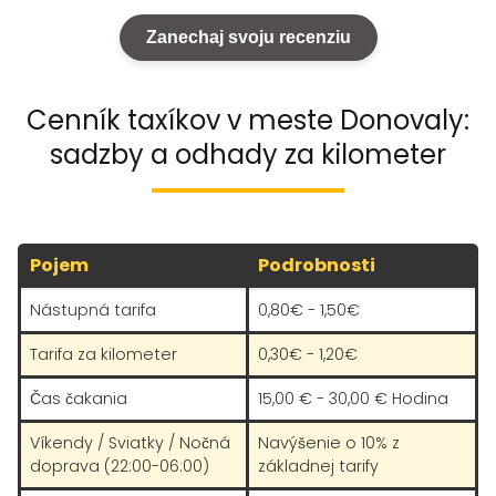
oznámila ofenzívnym tónom, že ona
nemá skadial vedieť ako dlho budem
Zanechaj svoju recenziu
čakať na auto. Ďakujem za službu.
Cenník taxíkov v meste Donovaly:
sadzby a odhady za kilometer
Pojem
Podrobnosti
Nástupná tarifa
0,80€ - 1,50€
Tarifa za kilometer
0,30€ - 1,20€
Čas čakania
15,00 € - 30,00 € Hodina
Víkendy / Sviatky / Nočná
Navýšenie o 10% z
doprava (22:00-06:00)
základnej tarify