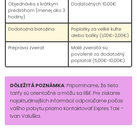
Objednávka s krátkym
Dodatočných 10,00€
predstihom (menej ako 3
hodiny)
Dodatočná batožina
Poplatky za veľké kufre
alebo balíky (1,00€-2,00€)
Preprava zvierat
Malé zvieratá sú
povolené za dodatočný
poplatok (5,00€-10,00€)
DÔLEŽITÁ POZNÁMKA
: Pripomíname, že tieto
tarify sú orientačné a môžu sa líšiť. Pre získanie
najaktuálnejších informácií odporúčame počas
vášho pobytu priamo kontaktovať Expres Taxi –
Ivan Valuška.