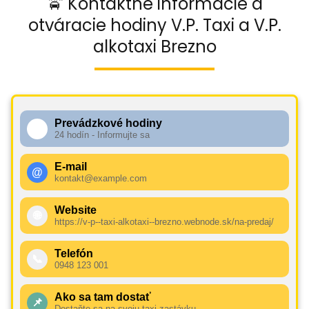
🚖 Kontaktné informácie a
otváracie hodiny V.P. Taxi a V.P.
alkotaxi Brezno
Prevádzkové hodiny
🕧
24 hodín - Informujte sa
E-mail
@
kontakt@example.com
Website
🌐
https://v-p--taxi-alkotaxi--brezno.webnode.sk/na-predaj/
Telefón
📞
0948 123 001
Ako sa tam dostať
📌
Dostaňte sa na svoju taxi zastávku