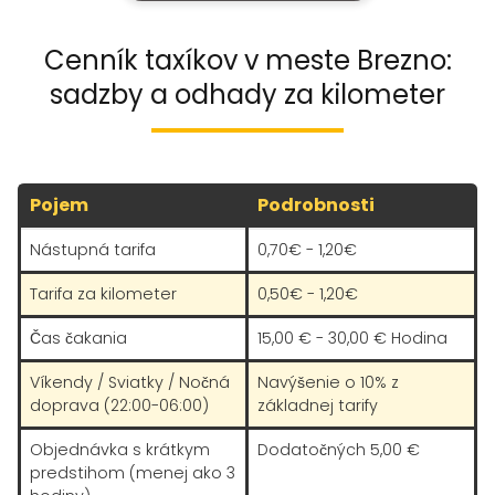
Cenník taxíkov v meste Brezno:
sadzby a odhady za kilometer
Pojem
Podrobnosti
Nástupná tarifa
0,70€ - 1,20€
Tarifa za kilometer
0,50€ - 1,20€
Čas čakania
15,00 € - 30,00 € Hodina
Víkendy / Sviatky / Nočná
Navýšenie o 10% z
doprava (22:00-06:00)
základnej tarify
Objednávka s krátkym
Dodatočných 5,00 €
predstihom (menej ako 3