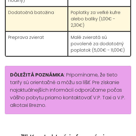
hodiny)
Dodatočná batožina
Poplatky za veľké kufre
alebo balíky (1,00€ -
2,30€)
Preprava zvierat
Malé zvieratá sú
povolené za dodatočný
poplatok (5,00€ - 11,00€)
DÔLEŽITÁ POZNÁMKA
: Pripomíname, že tieto
tarify sú orientačné a môžu sa líšiť. Pre získanie
najaktuálnejších informácií odporúčame počas
vášho pobytu priamo kontaktovať V.P. Taxi a V.P.
alkotaxi Brezno.