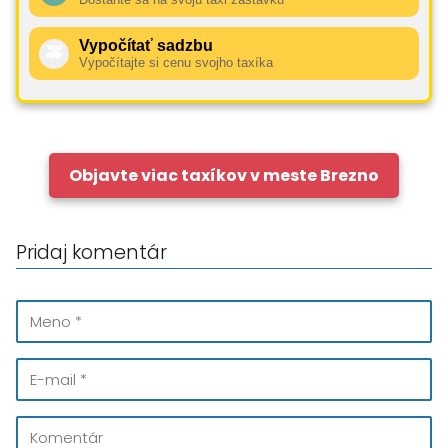
Vypočítať sadzbu
🚕
Vypočítajte si cenu svojho taxíka
Objavte viac taxíkov v meste Brezno
Pridaj komentár