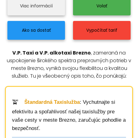
Viac informácií
Volať
Ako sa dostať
Vypočítať tarif
V.P. Taxi a V.P. alkotaxi Brezno
, zameraná na
uspokojenie širokého spektra prepravných potrieb v
meste Brezno, vyniká svojou flexibilitou a kvalitou
služieb. Tu je všeobecný opis toho, čo ponúkajú:
Štandardná Taxislužba
: Vychutnajte si
efektivitu a spoľahlivosť našej taxislužby pre
vaše cesty v meste Brezno, zaručujúc pohodlie a
bezpečnosť.