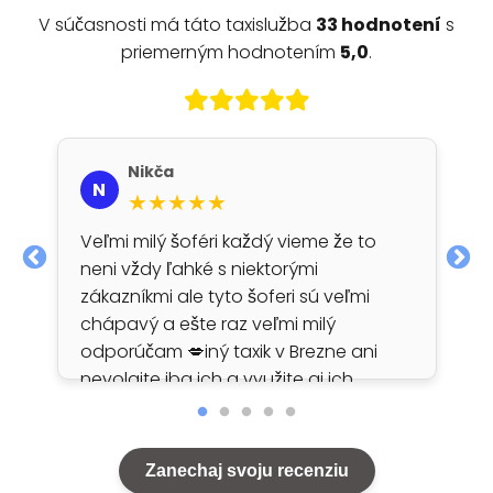
V súčasnosti má táto taxislužba
33 hodnotení
s
priemerným hodnotením
5,0
.
Nikča
N
★★★★★
Veľmi milý šoféri každý vieme že to
neni vždy ľahké s niektorými
zákazníkmi ale tyto šoferi sú veľmi
chápavý a ešte raz veľmi milý
odporúčam 💋iný taxik v Brezne ani
nevolajte iba ich a využite aj ich
služby na dodanie alkoholu
zachránia každú situáciu 💋💋💋💋…
Zanechaj svoju recenziu