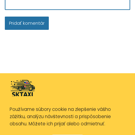
Používame súbory cookie na zlepšenie vášho
Zásady ochrany osobných údajov
zážitku, analýzu návštevnosti a prispôsobenie
Zásady používania cookies
obsahu. Môžete ich prijať alebo odmietnuť.
Právne upozornenie