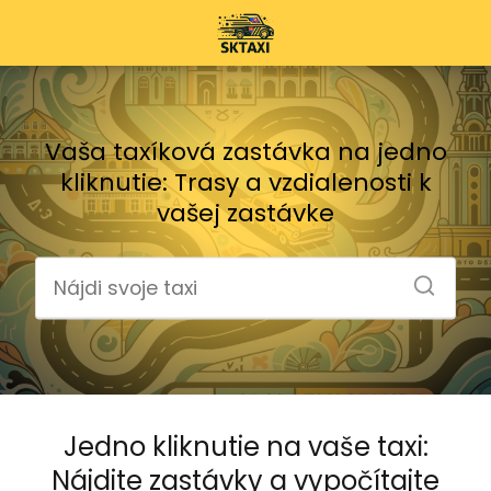
Vaša taxíková zastávka na jedno
kliknutie: Trasy a vzdialenosti k
vašej zastávke
Jedno kliknutie na vaše taxi:
Nájdite zastávky a vypočítajte