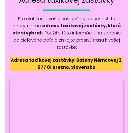
Adresa taxíkovej zastávky
Pre uľahčenie vašej navigačnej skúsenosti tu
poskytujeme
adresu taxíkovej zastávky, ktorú
ste si vybrali
. Použite túto informáciu na zadanie
do cieľového poľa a získajte presnú trasu k vašej
zastávke:
Adresa taxíkovej zastávky: Boženy Němcovej 2,
977 01 Brezno, Slovensko