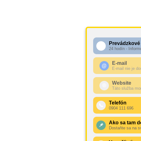
Prevádzkové
🕧
24 hodín - Inform
E-mail
@
E-mail nie je d
Website
🌐
Táto služba mo
Telefón
📞
0904 111 696
Ako sa tam d
📌
Dostaňte sa na s