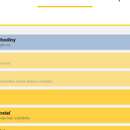
 hodiny
ujte sa
ostupný
mentálne nemá webovú stránku
ostať
voju taxi zastávku