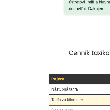
ústretoví, milí a hlavn
dochvíľni. Ďakujem
Cenník taxík
Pojem
Nástupná tarifa
Tarifa za kilometer