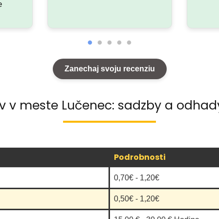
e
Zanechaj svoju recenziu
ov v meste Lučenec: sadzby a odhady
Podrobnosti
0,70€ - 1,20€
0,50€ - 1,20€