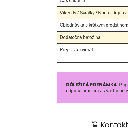
Čas čakania
Víkendy / Sviatky / Nočná doprav
Objednávka s krátkym predstihom
Dodatočná batožina
Preprava zvierat
DÔLEŽITÁ POZNÁMKA
: Pri
odporúčame počas vášho pobyt
🚖 Kontakt