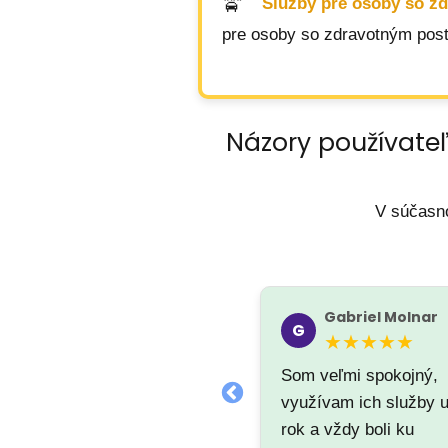
Služby pre osoby so z
pre osoby so zdravotným post
Názory používateľ
V súčasno
Miroslav ŠOTEK
Gabriel Molnar
G
(anulum fortis)
M
★★★★★
★★★★☆
Som veľmi spokojný,
využívam ich služby 
rok a vždy boli ku