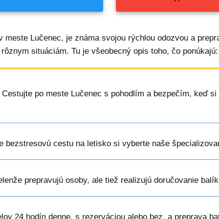
v meste Lučenec, je známa svojou rýchlou odozvou a prep
rôznym situáciám. Tu je všeobecný opis toho, čo ponúkajú:
: Cestujte po meste Lučenec s pohodlím a bezpečím, keď si 
re bezstresovú cestu na letisko si vyberte naše špecializov
ielenže prepravujú osoby, ale tiež realizujú doručovanie bal
elov 24 hodín denne, s rezerváciou alebo bez, a preprava ba