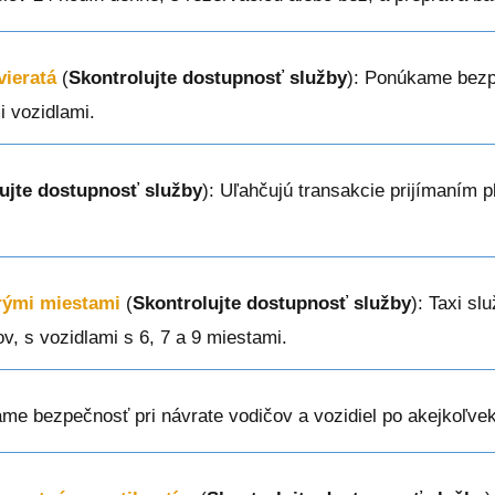
vieratá
(
Skontrolujte dostupnosť služby
): Ponúkame bezp
i vozidlami.
ujte dostupnosť služby
): Uľahčujú transakcie prijímaním p
erými miestami
(
Skontrolujte dostupnosť služby
): Taxi s
ov, s vozidlami s 6, 7 a 9 miestami.
me bezpečnosť pri návrate vodičov a vozidiel po akejkoľvek