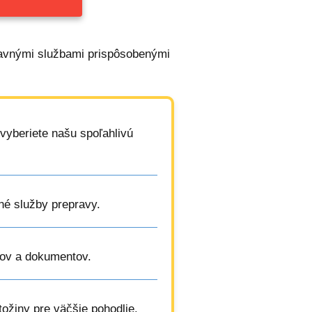
ravnými službami prispôsobenými
vyberiete našu spoľahlivú
ané služby prepravy.
íkov a dokumentov.
tožiny pre väčšie pohodlie.