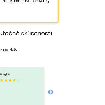
: Ponúkame prístupné taxíky
kutočné skúsenosti
4,5
tením
.
Majko
Katarína Sevejániov
K
★★★★☆
★★★★★