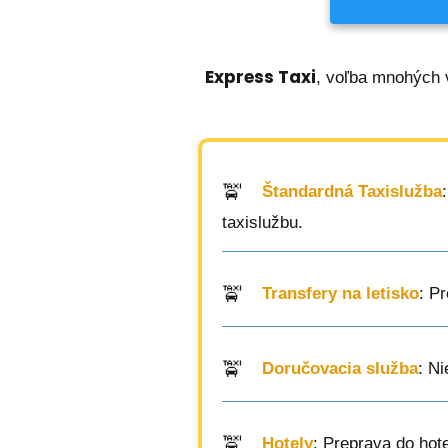
Express Taxi
, voľba mnohých 
Štandardná Taxislužba
taxislužbu.
Transfery na letisko
: P
Doručovacia služba
: N
Hotely
: Preprava do hot