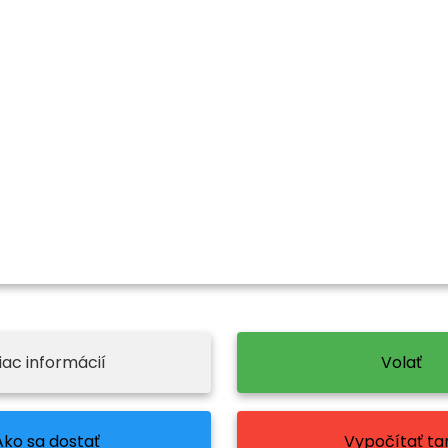
iac informácií
Volať
Ako sa dostať
Vypočítať tar