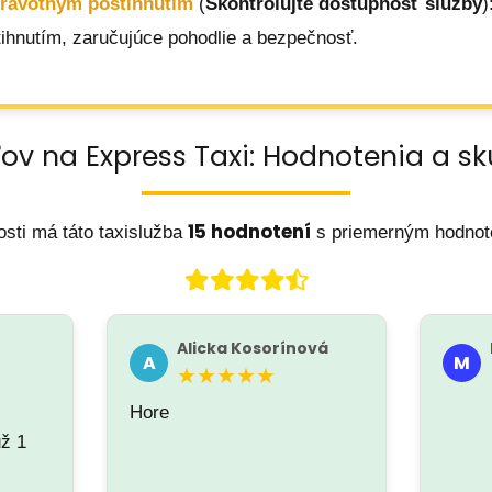
dravotným postihnutím
(
Skontrolujte dostupnosť služby
)
ihnutím, zaručujúce pohodlie a bezpečnosť.
ov na Express Taxi: Hodnotenia a s
15 hodnotení
sti má táto taxislužba
s priemerným hodno
Alicka Kosorínová
A
M
★★★★★
Hore
už 1