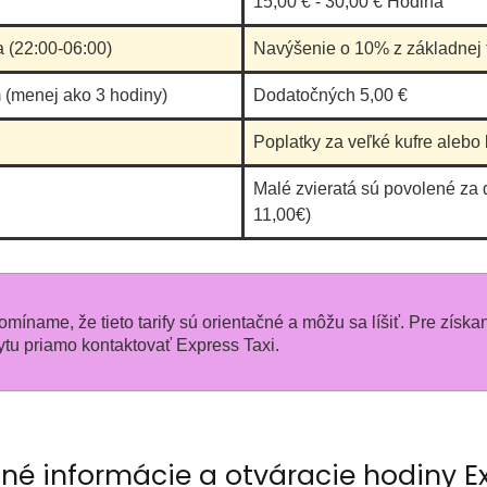
15,00 € - 30,00 € Hodina
a (22:00-06:00)
Navýšenie o 10% z základnej t
 (menej ako 3 hodiny)
Dodatočných 5,00 €
Poplatky za veľké kufre alebo 
Malé zvieratá sú povolené za 
11,00€)
pomíname, že tieto tarify sú orientačné a môžu sa líšiť. Pre získa
u priamo kontaktovať Express Taxi.
né informácie a otváracie hodiny Ex