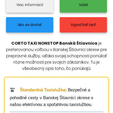
Viac informácií
Volať
Ako sa dostať
Vypočítať tarif
CORTO TAXI NONSTOP Banská Štiavnica
je
preferovanou voľbou v Banskej Štiavnici okrese pre
prepravné služby, vďaka svojej schopnosti ponúkať
rôzne možnosti pre svojich zákazníkov. Tu je
všeobecný opis toho, čo ponúkajú:
Štandardná Taxislužba
: Bezpečné a
pohodlné cesty v Banskej Štiavnici okrese s
našou efektívnou a spoľahlivou taxislužbou.