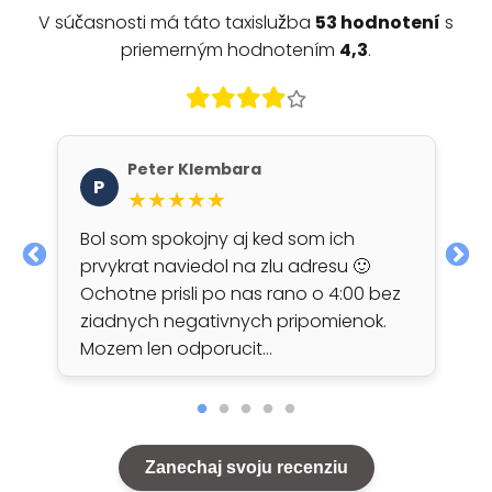
V súčasnosti má táto taxislužba
53 hodnotení
s
priemerným hodnotením
4,3
.
Peter Klembara
P
★★★★★
Bol som spokojny aj ked som ich
prvykrat naviedol na zlu adresu 🙂
Ochotne prisli po nas rano o 4:00 bez
ziadnych negativnych pripomienok.
Mozem len odporucit…
Zanechaj svoju recenziu