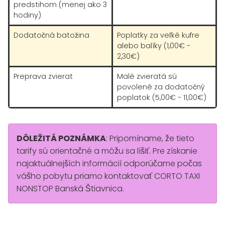
predstihom (menej ako 3
hodiny)
Dodatočná batožina
Poplatky za veľké kufre
alebo balíky (1,00€ -
2,30€)
Preprava zvierat
Malé zvieratá sú
povolené za dodatočný
poplatok (5,00€ - 11,00€)
DÔLEŽITÁ POZNÁMKA
: Pripomíname, že tieto
tarify sú orientačné a môžu sa líšiť. Pre získanie
najaktuálnejších informácií odporúčame počas
vášho pobytu priamo kontaktovať CORTO TAXI
NONSTOP Banská Štiavnica.