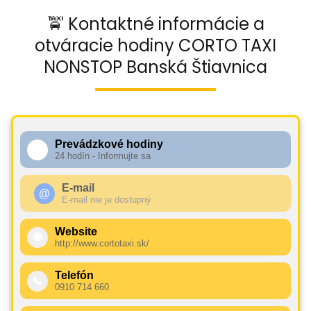
🚖 Kontaktné informácie a
otváracie hodiny CORTO TAXI
NONSTOP Banská Štiavnica
Prevádzkové hodiny
🕧
24 hodín - Informujte sa
E-mail
@
E-mail nie je dostupný
Website
🌐
http://www.cortotaxi.sk/
Telefón
📞
0910 714 660