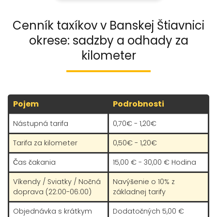
Cenník taxíkov v Banskej Štiavnici
okrese: sadzby a odhady za
kilometer
Pojem
Podrobnosti
Nástupná tarifa
0,70€ - 1,20€
Tarifa za kilometer
0,50€ - 1,20€
Čas čakania
15,00 € - 30,00 € Hodina
Víkendy / Sviatky / Nočná
Navýšenie o 10% z
doprava (22:00-06:00)
základnej tarify
Objednávka s krátkym
Dodatočných 5,00 €