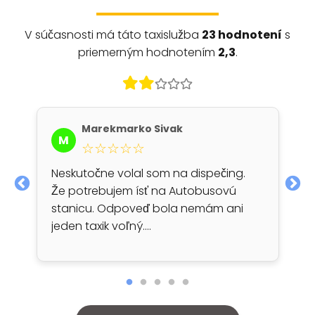
V súčasnosti má táto taxislužba
23 hodnotení
s
priemerným hodnotením
2,3
.
Marekmarko Sivak
M
☆☆☆☆☆
Neskutočne volal som na dispečing.
Že potrebujem ísť na Autobusovú
stanicu. Odpoveď bola nemám ani
jeden taxik voľný.…