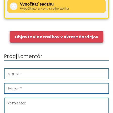
Vypočítať sadzbu
🚕
Vypočítajte si cenu svojho taxíka
Objavte viac taxíkov v okrese Bardejov
Pridaj komentár