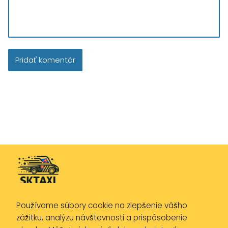
Používame súbory cookie na zlepšenie vášho
Zásady ochrany osobných údajov
zážitku, analýzu návštevnosti a prispôsobenie