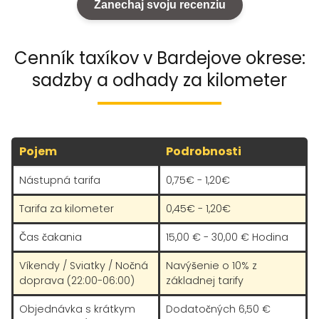
Zanechaj svoju recenziu
Cenník taxíkov v Bardejove okrese:
sadzby a odhady za kilometer
Pojem
Podrobnosti
Nástupná tarifa
0,75€ - 1,20€
Tarifa za kilometer
0,45€ - 1,20€
Čas čakania
15,00 € - 30,00 € Hodina
Víkendy / Sviatky / Nočná
Navýšenie o 10% z
doprava (22:00-06:00)
základnej tarify
Objednávka s krátkym
Dodatočných 6,50 €