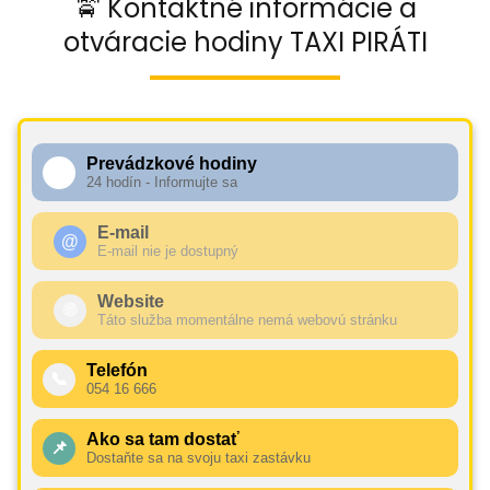
🚖 Kontaktné informácie a
otváracie hodiny TAXI PIRÁTI
Prevádzkové hodiny
🕧
24 hodín - Informujte sa
E-mail
@
E-mail nie je dostupný
Website
🌐
Táto služba momentálne nemá webovú stránku
Telefón
📞
054 16 666
Ako sa tam dostať
📌
Dostaňte sa na svoju taxi zastávku