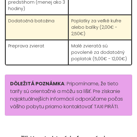
predstihom (menej ako 3
hodiny)
Dodatočná batožina
Poplatky za veľké kufre
alebo balíky (2,00€ -
2,50€)
Preprava zvierat
Malé zvieratá sú
povolené za dodatočný
poplatok (5,00€ - 12,00€)
DÔLEŽITÁ POZNÁMKA
: Pripomíname, že tieto
tarify sú orientačné a môžu sa líšiť. Pre získanie
najaktuálnejších informácií odporúčame počas
vášho pobytu priamo kontaktovať TAXI PIRÁTI.