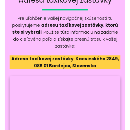
Adresa taxíkovej zastávky
Pre uľahčenie vašej navigačnej skúsenosti tu
poskytujeme
adresu taxíkovej zastávky, ktorú
ste si vybrali
. Použite túto informáciu na zadanie
do cieľového poľa a získajte presnú trasu k vašej
zastávke:
Adresa taxíkovej zastávky: Kacvinského 2849,
085 01 Bardejov, Slovensko