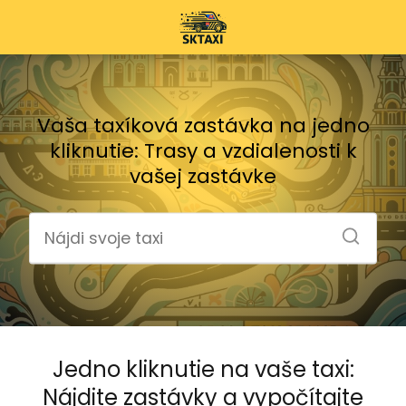
Vaša taxíková zastávka na jedno
kliknutie: Trasy a vzdialenosti k
vašej zastávke
Jedno kliknutie na vaše taxi:
Nájdite zastávky a vypočítajte