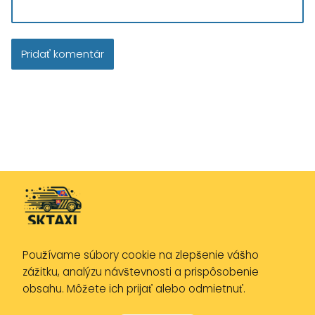
Používame súbory cookie na zlepšenie vášho
Zásady ochrany osobných údajov
zážitku, analýzu návštevnosti a prispôsobenie
Zásady používania cookies
obsahu. Môžete ich prijať alebo odmietnuť.
Právne upozornenie