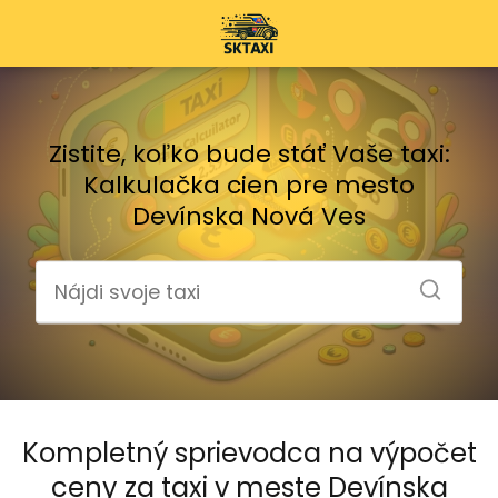
Zistite, koľko bude stáť Vaše taxi:
Kalkulačka cien pre mesto
Devínska Nová Ves
Kompletný sprievodca na výpočet
ceny za taxi v meste Devínska