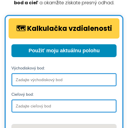
bod a cieľ
a okamžite získate presný odhad.
🗺️ Kalkulačka vzdialenosti
Použiť moju aktuálnu polohu
Východiskový bod:
Cieľový bod: