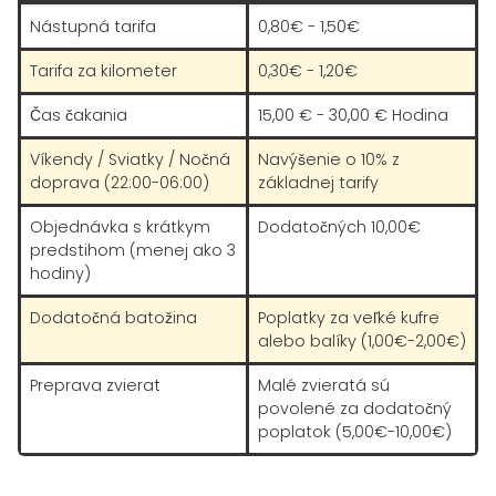
Nástupná tarifa
0,80€ - 1,50€
Tarifa za kilometer
0,30€ - 1,20€
Čas čakania
15,00 € - 30,00 € Hodina
Víkendy / Sviatky / Nočná
Navýšenie o 10% z
doprava (22:00-06:00)
základnej tarify
Objednávka s krátkym
Dodatočných 10,00€
predstihom (menej ako 3
hodiny)
Dodatočná batožina
Poplatky za veľké kufre
alebo balíky (1,00€-2,00€)
Preprava zvierat
Malé zvieratá sú
povolené za dodatočný
poplatok (5,00€-10,00€)