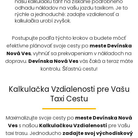
našu kalkulačku taríf na získanie podrobného
odhadu nákladov na vašu jazdu taxíkom. Je to
rýchle a jednoduché: zadajte vzdialenosť a
kalkulačka urobí zvyšok.
Postupujte podľa týchto krokov a budete môcť
efektívne plánovať svoje cesty po
meste Devínska
Nová Ves
, vyhnúť sa prekvapeniam v nákladoch na
dopravu.
Devínska Nová Ves
vás čaká a teraz máte
kontrolu. Šťastnú cestu!
Kalkulačka Vzdialenosti pre Vašu
Taxi Cestu
Maximalizujte svoje cesty po
meste
Devínska Nová
Ves
s našou
Kalkulačkou Vzdialeností
pre Vašu
taxi trasu. Jednoducho
zadajte svoj východiskový