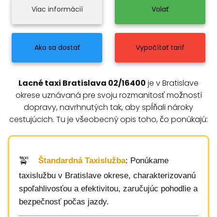
Viac informácií
Volať
Ako sa dostať
Vypočítať tarif
Lacné taxi Bratislava 02/16400
je v Bratislave
okrese uznávaná pre svoju rozmanitosť možností
dopravy, navrhnutých tak, aby spĺňali nároky
cestujúcich. Tu je všeobecný opis toho, čo ponúkajú:
Štandardná Taxislužba
: Ponúkame
taxislužbu v Bratislave okrese, charakterizovanú
spoľahlivosťou a efektivitou, zaručujúc pohodlie a
bezpečnosť počas jazdy.