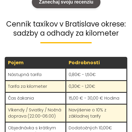
Zanechaj svoju recenziu
Cenník taxíkov v Bratislave okrese:
sadzby a odhady za kilometer
Pojem
Podrobnosti
Nástupná tarifa
0,80€ - 1,50€
Tarifa za kilometer
0,30€ - 1,20€
Čas čakania
15,00 € - 30,00 € Hodina
Víkendy / Sviatky / Nočná
Navýšenie o 10% z
doprava (22:00-06:00)
základnej tarify
Objednávka s krátkym
Dodatočných 10,00€