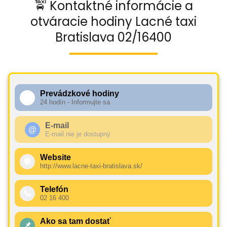
🚖 Kontaktné informácie a
otváracie hodiny Lacné taxi
Bratislava 02/16400
Prevádzkové hodiny
🕧
24 hodín - Informujte sa
E-mail
@
E-mail nie je dostupný
Website
🌐
http://www.lacne-taxi-bratislava.sk/
Telefón
📞
02 16 400
Ako sa tam dostať
📌