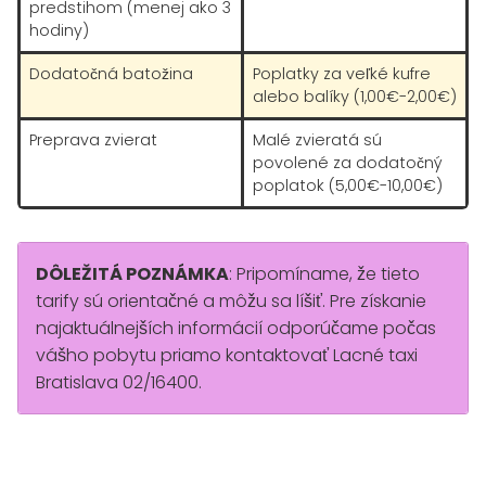
predstihom (menej ako 3
hodiny)
Dodatočná batožina
Poplatky za veľké kufre
alebo balíky (1,00€-2,00€)
Preprava zvierat
Malé zvieratá sú
povolené za dodatočný
poplatok (5,00€-10,00€)
DÔLEŽITÁ POZNÁMKA
: Pripomíname, že tieto
tarify sú orientačné a môžu sa líšiť. Pre získanie
najaktuálnejších informácií odporúčame počas
vášho pobytu priamo kontaktovať Lacné taxi
Bratislava 02/16400.