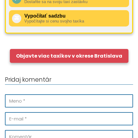
Dostaňte sa na svoju taxi zastávku
Vypočítať sadzbu
🚕
Vypočítajte si cenu svojho taxíka
Objavte viac taxíkov v okrese Bratislava
Pridaj komentár