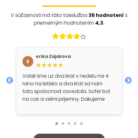
V súčasnosti má táto taxislužba
36 hodnotení
s
priemerným hodnotením
4,3
.
erika Zajakova
E
★★★★★
Volali sme uz dva krat v nedelu na 4
rano na letisko a dva krat sa nam
tato spolocnost osvedcila. Sofer bol
na cas a velmi prijemny. Dakujeme