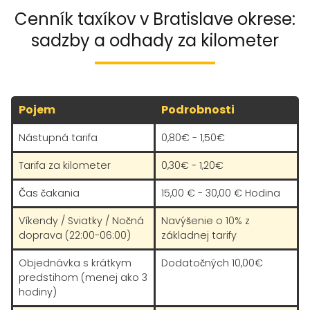
Cenník taxíkov v Bratislave okrese:
sadzby a odhady za kilometer
Pojem
Podrobnosti
Nástupná tarifa
0,80€ - 1,50€
Tarifa za kilometer
0,30€ - 1,20€
Čas čakania
15,00 € - 30,00 € Hodina
Víkendy / Sviatky / Nočná
Navýšenie o 10% z
doprava (22:00-06:00)
základnej tarify
Objednávka s krátkym
Dodatočných 10,00€
predstihom (menej ako 3
hodiny)