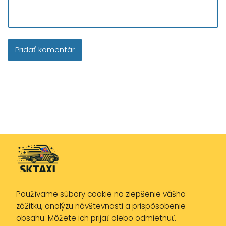
Používame súbory cookie na zlepšenie vášho
Zásady ochrany osobných údajov
zážitku, analýzu návštevnosti a prispôsobenie
Zásady používania cookies
obsahu. Môžete ich prijať alebo odmietnuť.