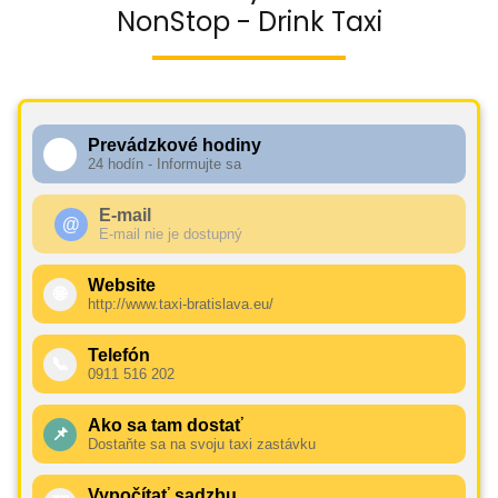
NonStop - Drink Taxi
Prevádzkové hodiny
🕧
24 hodín - Informujte sa
E-mail
@
E-mail nie je dostupný
Website
🌐
http://www.taxi-bratislava.eu/
Telefón
📞
0911 516 202
Ako sa tam dostať
📌
Dostaňte sa na svoju taxi zastávku
Vypočítať sadzbu