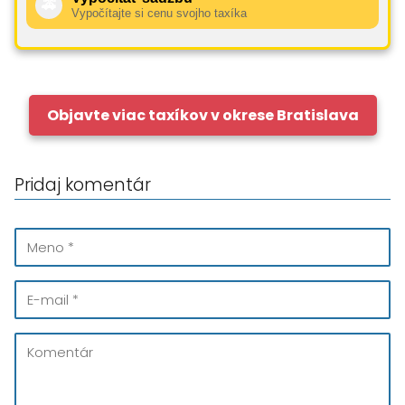
🚕
Vypočítajte si cenu svojho taxíka
Objavte viac taxíkov v okrese Bratislava
Pridaj komentár