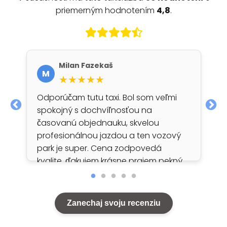
priemerným hodnotením
4,8
.
Milan Fazekaš
M
★★★★★
Odporúčam tutu taxi. Bol som veľmi
spokojný s dochvíľnosťou na
časovanú objednauku, skvelou
profesionálnou jazdou a ten vozový
park je super. Cena zodpovedá
kvalite. ďakujem krásne prajem pekný
deň
Zanechaj svoju recenziu