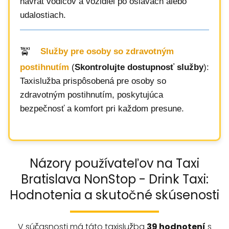
návrat vodičov a vozidiel po oslavách alebo
udalostiach.
Služby pre osoby so zdravotným
postihnutím
(
Skontrolujte dostupnosť služby
):
Taxislužba prispôsobená pre osoby so
zdravotným postihnutím, poskytujúca
bezpečnosť a komfort pri každom presune.
Názory používateľov na Taxi
Bratislava NonStop - Drink Taxi:
Hodnotenia a skutočné skúsenosti
V súčasnosti má táto taxislužba
39 hodnotení
s