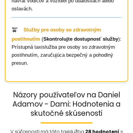
návrat vodičov a vozidiel po udalostiach alebo
oslavách.
Služby pre osoby so zdravotným
postihnutím
(
Skontrolujte dostupnosť služby
):
Prístupná taxislužba pre osoby so zdravotným
postihnutím, zaručujúca bezpečný a pohodlný
presun.
Názory používateľov na Daniel
Adamov - Dami: Hodnotenia a
skutočné skúsenosti
V súčasnosti má táto taxislužba
28 hodnotení
s