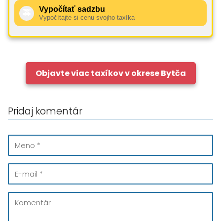
Vypočítať sadzbu
🚕
Vypočítajte si cenu svojho taxíka
Objavte viac taxíkov v okrese Bytča
Pridaj komentár