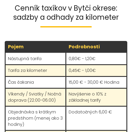
Cenník taxíkov v Bytči okrese:
sadzby a odhady za kilometer
Pojem
Podrobnosti
Nástupná tarifa
0,80€ - 1,20€
Tarifa za kilometer
0,45€ - 1,00€
Čas čakania
15,00 € - 30,00 € Hodina
Víkendy / Sviatky / Nočná
Navýšenie o 10% z
doprava (22:00-06:00)
základnej tarify
Objednávka s krátkym
Dodatočných 6,00 €
predstihom (menej ako 3
hodiny)