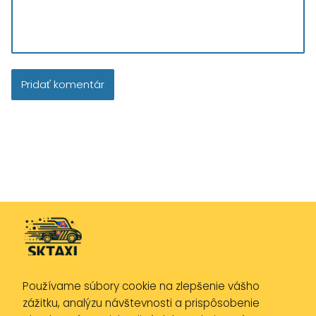
Používame súbory cookie na zlepšenie vášho
Zásady ochrany osobných údajov
zážitku, analýzu návštevnosti a prispôsobenie