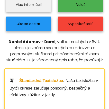
Viac informácií
Volať
Ako sa dostať
Vypočítať tarif
Daniel Adamov - Dami
, voľba mnohých v Bytči
okrese, je známa svojou rýchlou odozvou a
prepravnými službami prispôsobenými rôznym
situáciám. Tu je všeobecný opis toho, čo ponúkajú:
Štandardná Taxislužba
: Naša taxislužba v
Bytči okrese zaručuje pohodlný, bezpečný a
efektívny zážitok z jazdy.