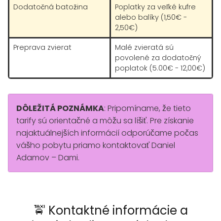
Dodatočná batožina
Poplatky za veľké kufre
alebo balíky (1,50€ -
2,50€)
Preprava zvierat
Malé zvieratá sú
povolené za dodatočný
poplatok (5.00€ - 12,00€)
DÔLEŽITÁ POZNÁMKA
: Pripomíname, že tieto
tarify sú orientačné a môžu sa líšiť. Pre získanie
najaktuálnejších informácií odporúčame počas
vášho pobytu priamo kontaktovať Daniel
Adamov – Dami.
🚖 Kontaktné informácie a