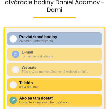
otváracie hodiny Daniel Adamov -
Dami
Prevádzkové hodiny
🕧
24 hodín - Informujte sa
E-mail
@
E-mail nie je dostupný
Website
🌐
Táto služba momentálne nemá webovú stránku
Telefón
📞
0904 860 846
Ako sa tam dostať
📌
Dostaňte sa na svoju taxi zastávku