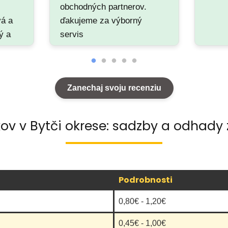
obchodných partnerov.
vá a
ďakujeme za výborný
ý a
servis
sa
Zanechaj svoju recenziu
kov v Bytči okrese: sadzby a odhady 
Podrobnosti
0,80€ - 1,20€
0,45€ - 1,00€