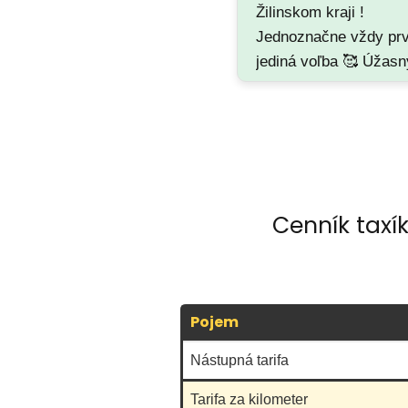
Žilinskom kraji !
Jednoznačne vždy pr
jediná voľba 🥰 Úžasn
milý šoféri s ktorými 
nikdy nenudíte 😊…
Cenník taxí
Pojem
Nástupná tarifa
Tarifa za kilometer