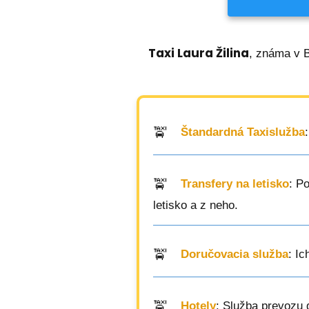
Taxi Laura Žilina
, známa v B
Štandardná Taxislužba
Transfery na letisko
: P
letisko a z neho.
Doručovacia služba
: I
Hotely
: Služba prevozu 