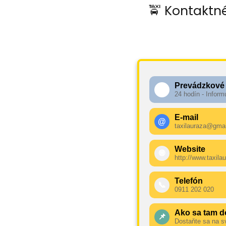
🚖 Kontaktné
Prevádzkové
🕧
24 hodín - Inform
E-mail
@
taxilauraza@gma
Website
🌐
http://www.taxilau
Telefón
📞
0911 202 020
Ako sa tam d
📌
Dostaňte sa na s