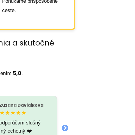
: Ponúkame prispôsobené
 ceste.
nia a skutočné
5,0
tením
.
Zuzana Davidikova
Michal Veselý
M
★★★★★
★★★★★
 odporúčam slušný
Skvela taxislužba za dobrú
mný ochotný ❤️
cenu a vezieš sa ako