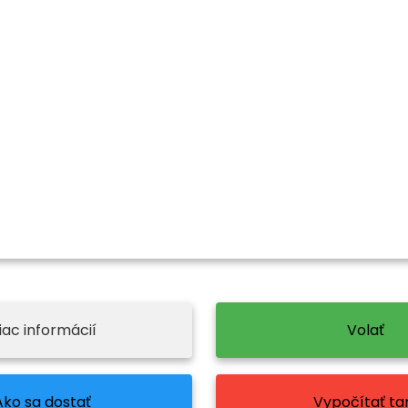
iac informácií
Volať
Ako sa dostať
Vypočítať tar