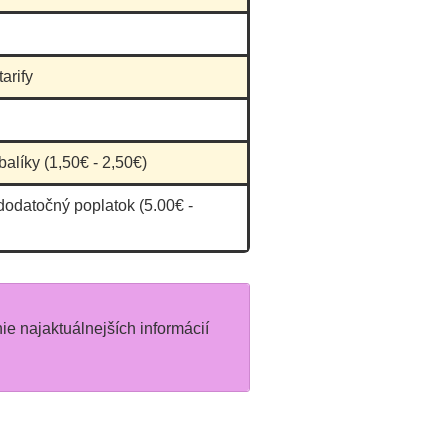
arify
balíky (1,50€ - 2,50€)
dodatočný poplatok (5.00€ -
nie najaktuálnejších informácií