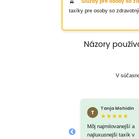
Služby pre osoby so z
taxíky pre osoby so zdravotný
Názory použív
V súčasno
Thomas Night
Tanja Mohidin
T
T
★★★★☆
★★★★★
Môj najmilovanejší a
najluxusnejši taxík v