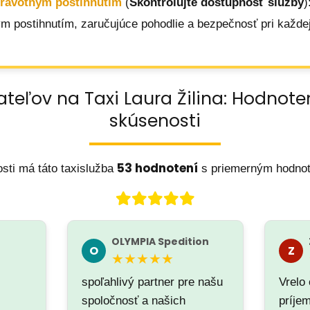
dravotným postihnutím
(
Skontrolujte dostupnosť služby
)
m postihnutím, zaručujúce pohodlie a bezpečnosť pri každej
ateľov na Taxi Laura Žilina: Hodnote
skúsenosti
53 hodnotení
sti má táto taxislužba
s priemerným hodno
OLYMPIA Spedition
O
Z
★★★★★
spoľahlivý partner pre našu
Vrelo
spoločnosť a našich
príje