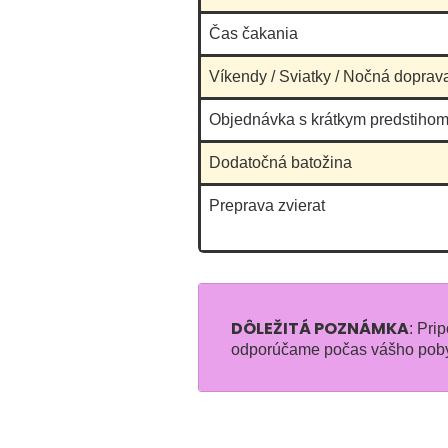
Čas čakania
Víkendy / Sviatky / Nočná doprav
Objednávka s krátkym predstihom
Dodatočná batožina
Preprava zvierat
DÔLEŽITÁ POZNÁMKA
: Pri
odporúčame počas vášho pobytu