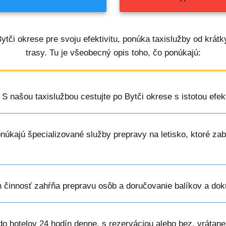
ytči okrese pre svoju efektivitu, ponúka taxislužby od krátk
trasy. Tu je všeobecný opis toho, čo ponúkajú:
: S našou taxislužbou cestujte po Bytči okrese s istotou efek
onúkajú špecializované služby prepravy na letisko, ktoré za
ch činnosť zahŕňa prepravu osôb a doručovanie balíkov a do
do hotelov 24 hodín denne, s rezerváciou alebo bez, vrátane