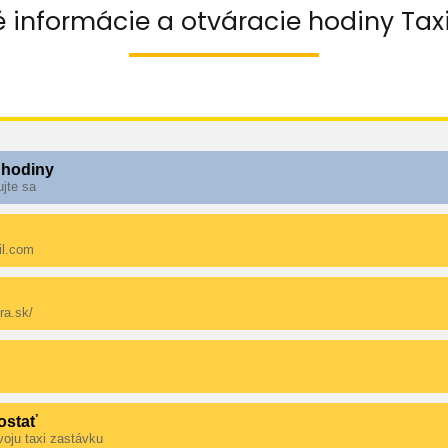
 informácie a otváracie hodiny Taxi
 hodiny
ujte sa
il.com
ra.sk/
ostať
voju taxi zastávku