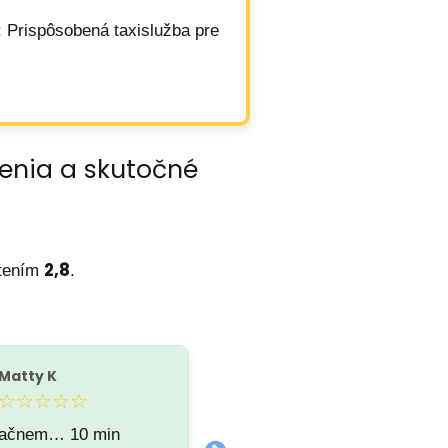
: Prispôsobená taxislužba pre
tenia a skutočné
2,8
tením
.
Matty K
Rebeka Roziková
R
☆☆☆☆☆
☆☆☆☆☆
začnem… 10 min
Prvý a posledný krát v