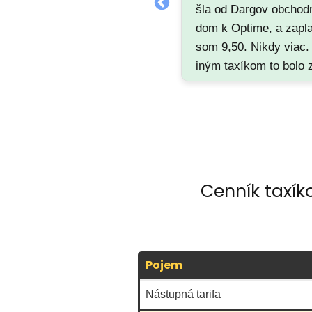
šla od Dargov obchod
dom k Optime, a zapla
som 9,50. Nikdy viac.
iným taxíkom to bolo 
eur. Je to veľký rozdie
7.50 zvyknem platiť o
Optimy na Krivú, a to 
ešte kus cesty. Veľmi
drahý taxík.
Cenník taxík
Pojem
Nástupná tarifa