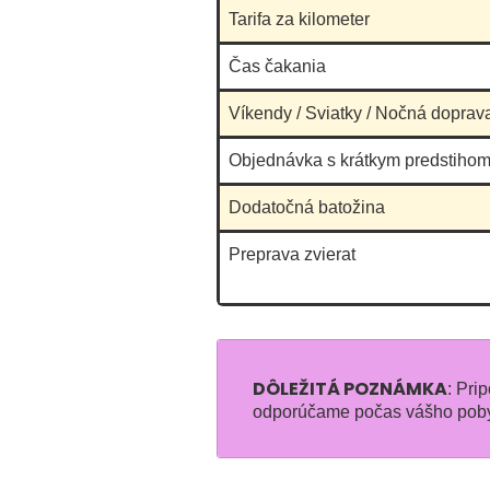
Tarifa za kilometer
Čas čakania
Víkendy / Sviatky / Nočná doprav
Objednávka s krátkym predstihom
Dodatočná batožina
Preprava zvierat
DÔLEŽITÁ POZNÁMKA
: Pri
odporúčame počas vášho pobyt