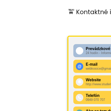
🚖 Kontaktné 
Prevádzkové
🕧
24 hodín - Inform
E-mail
@
webkosice@gmai
Website
🌐
http://www.studen
Telefón
📞
0949 070 707