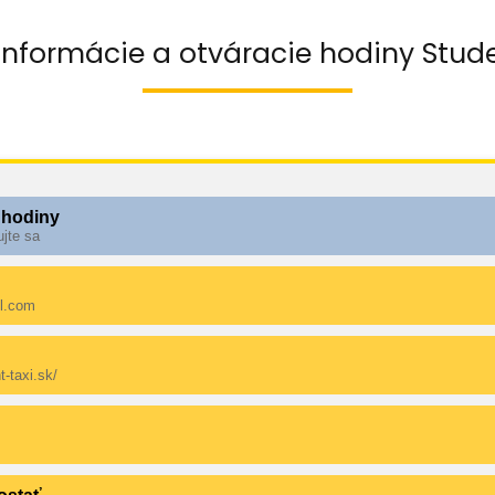
informácie a otváracie hodiny Stude
 hodiny
ujte sa
l.com
t-taxi.sk/