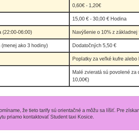
0,60€ - 1,20€
pouká
Báli 
15,00 € - 30,00 € Hodina
jednu
a (22:00-06:00)
Navýšenie o 10% z základnej t
odraz
sa mí
 (menej ako 3 hodiny)
Dodatočných 5,50 €
Poplatky za veľké kufre alebo 
Malé zvieratá sú povolené za 
10,00€)
pomíname, že tieto tarify sú orientačné a môžu sa líšiť. Pre získa
u priamo kontaktovať Student taxi Kosice.