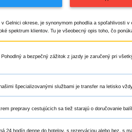
m v Gelnici okrese, je synonymom pohodlia a spoľahlivosti v 
roké spektrum klientov. Tu je všeobecný opis toho, čo ponúka
: Pohodlný a bezpečný zážitok z jazdy je zaručený pri všetk
 našimi špecializovanými službami je transfer na letisko vžd
krem prepravy cestujúcich sa tiež starajú o doručovanie bal
ná 24 hodín denne do hotelov, s rezerváciou alebo bez, s m