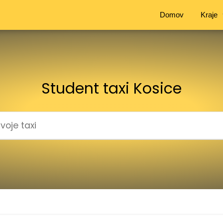
Domov
Kraje
Student taxi Kosice