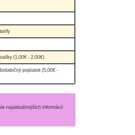
zať na stav vozidla.
sme sa že stratíme
 z náprav pokial
arify
íme do cieľa. Vyhnite
ľami.
balíky (1,00€ - 2,00€)
dodatočný poplatok (5,00€ -
nie najaktuálnejších informácií