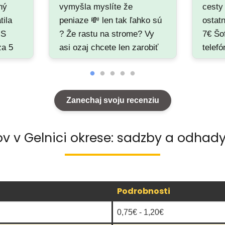
ný
vymyšla myslíte že
cesty
tila
peniaze 💸 len tak ľahko sú
ostat
 S
? Že rastu na strome? Vy
7€ Šo
za 5
asi ozaj chcete len zarobiť
telefó
l.
a vám je jedno ako sa ten
Nie h
d
pan cíti spamätajte sa už!!!
priam
je
Kritiku napísal DjLucien
sme n
Zanechaj svoju recenziu
kritik jedál a nápojov a GTA
nami,
online serverov a
na pr
obchodov. Ps: vtupnite si
No a p
ov v Gelnici okrese: sadzby a odhady
do svedomia.…
obraz
nieký
nebol
vhodn
Podrobnosti
zahra
návšt
0,75€ - 1,20€
Ešte 