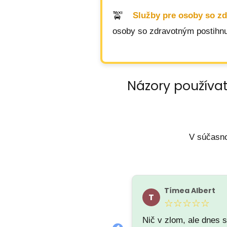
Služby pre osoby so z
osoby so zdravotným postihnu
Názory používat
V súčasno
Martin Čutka
Tímea Albert
M
T
★★★★★
☆☆☆☆☆
Nič v zlom, ale dnes 