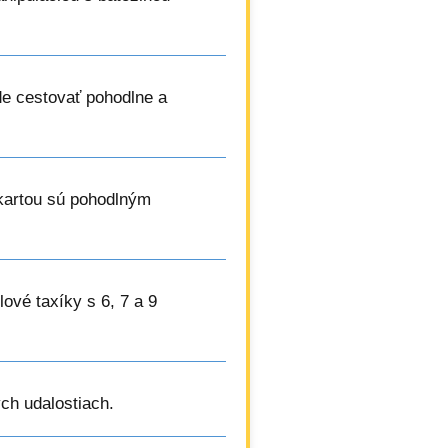
de cestovať pohodlne a
 kartou sú pohodlným
lové taxíky s 6, 7 a 9
ch udalostiach.