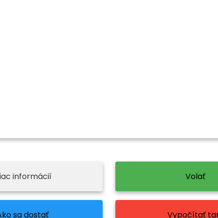
iac informácií
Volať
Ako sa dostať
Vypočítať tar