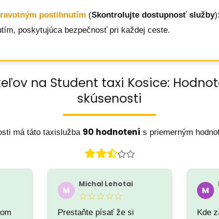
dravotným postihnutím
(
Skontrolujte dostupnosť služby
)
tím, poskytujúca bezpečnosť pri každej ceste.
eľov na Student taxi Kosice: Hodno
skúsenosti
90 hodnotení
sti má táto taxislužba
s priemerným hodno
Michal Lehotai
M
M
☆☆☆☆☆
som
Prestaňte písať že si
Kde 