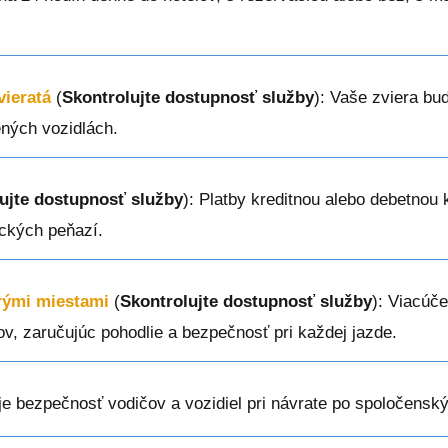
vieratá
(
Skontrolujte dostupnosť služby
): Vaše zviera bu
ných vozidlách.
ujte dostupnosť služby
): Platby kreditnou alebo debetnou
ckých peňazí.
erými miestami
(
Skontrolujte dostupnosť služby
): Viacúče
ov, zaručujúc pohodlie a bezpečnosť pri každej jazde.
je bezpečnosť vodičov a vozidiel pri návrate po spoločenský