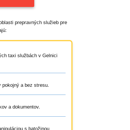
oblasti prepravných služieb pre
jú:
ých taxi službách v Gelnici
y pokojný a bez stresu.
íkov a dokumentov.
anipuláciou s batožinou