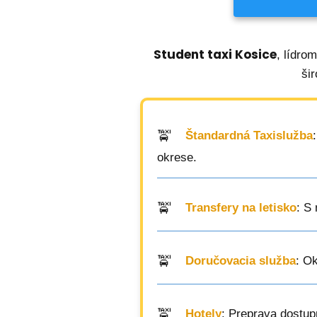
Student taxi Kosice
, lídro
ši
Štandardná Taxislužba
okrese.
Transfery na letisko
: S
Doručovacia služba
: O
Hotely
: Preprava dostup