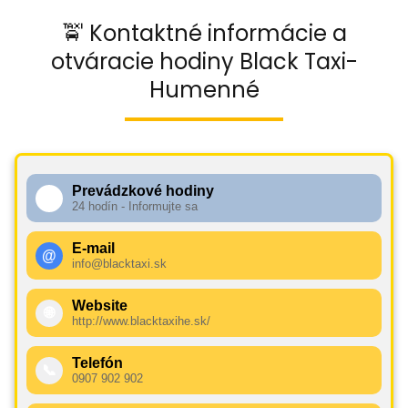
🚖 Kontaktné informácie a
otváracie hodiny Black Taxi-
Humenné
Prevádzkové hodiny
🕧
24 hodín - Informujte sa
E-mail
@
info@blacktaxi.sk
Website
🌐
http://www.blacktaxihe.sk/
Telefón
📞
0907 902 902