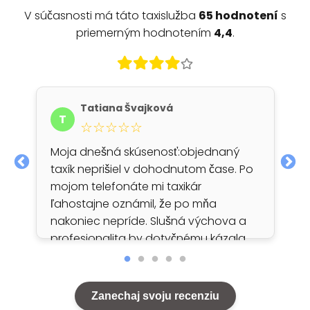
V súčasnosti má táto taxislužba
65 hodnotení
s
priemerným hodnotením
4,4
.
Tatiana Švajková
T
☆☆☆☆☆
Moja dnešná skúsenosť:objednaný
taxík neprišiel v dohodnutom čase. Po
mojom telefonáte mi taxikár
ľahostajne oznámil, že po mňa
nakoniec nepríde. Slušná výchova a
profesionalita by dotyčnému kázala
zabezpečiť náhradné vozidlo, alebo
aspoň včas upozorniť klienta a
ospravedlniť sa. Ak táto firma nebude
Zanechaj svoju recenziu
náročnejšia pri výbere svojich