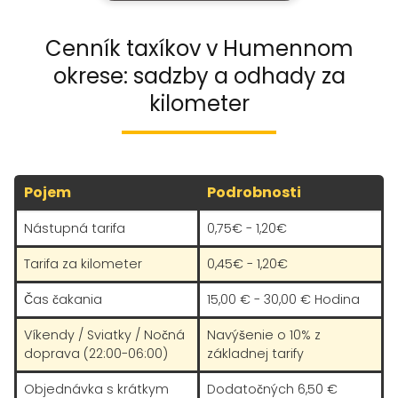
zamestnancov, ich budúcnosť bude
rovnako čierna ako jej názov.
Cenník taxíkov v Humennom
okrese: sadzby a odhady za
kilometer
Pojem
Podrobnosti
Nástupná tarifa
0,75€ - 1,20€
Tarifa za kilometer
0,45€ - 1,20€
Čas čakania
15,00 € - 30,00 € Hodina
Víkendy / Sviatky / Nočná
Navýšenie o 10% z
doprava (22:00-06:00)
základnej tarify
Objednávka s krátkym
Dodatočných 6,50 €