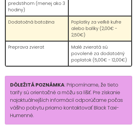
predstihom (menej ako 3
hodiny)
Dodatočná batožina
Poplatky za veľké kufre
alebo balíky (2,00€ -
2,50€)
Preprava zvierat
Malé zvieratá sú
povolené za dodatočný
poplatok (5,00€ - 12,00€)
DÔLEŽITÁ POZNÁMKA
: Pripomíname, že tieto
tarify sú orientačné a môžu sa líšiť. Pre získanie
najaktuálnejších informácií odporúčame počas
vášho pobytu priamo kontaktovať Black Taxi-
Humenné.