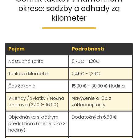
okrese: sadzby a odhady za
kilometer
Pojem
Podrobnosti
Nástupná tarifa
0,75€ - 1,20€
Tarifa za kilometer
0,45€ - 1,20€
Čas čakania
15,00 € - 30,00 € Hodina
Víkendy / Sviatky / Nočná
Navýšenie o 10% z
doprava (22:00-06:00)
základnej tarify
Objednávka s krátkym
Dodatočných 6,50 €
predstihom (menej ako 3
hodiny)