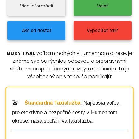
Viac informácií
Volať
Ako sa dostať
Vypočítať tarif
BUKY TAXI
, voľba mnohých v Humennom okrese, je
známa svojou rýchlou odozvou a prepravnými
službami prispôsobenými rôznym situáciám. Tu je
všeobecný opis toho, čo ponúkajú:
Štandardná Taxislužba
: Najlepšia voľba
pre efektívne a bezpečné cesty v Humennom
okrese: naša spoľahlivá taxislužba.