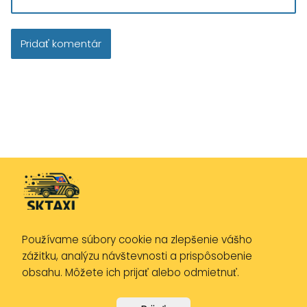
Používame súbory cookie na zlepšenie vášho
Zásady ochrany osobných údajov
zážitku, analýzu návštevnosti a prispôsobenie
Zásady používania cookies
obsahu. Môžete ich prijať alebo odmietnuť.
Právne upozornenie