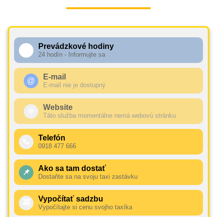
Prevádzkové hodiny
🕧
24 hodín - Informujte sa
E-mail
@
E-mail nie je dostupný
Website
🌐
Táto služba momentálne nemá webovú stránku
Telefón
📞
0918 477 666
Ako sa tam dostať
📌
Dostaňte sa na svoju taxi zastávku
Vypočítať sadzbu
🚕
Vypočítajte si cenu svojho taxíka