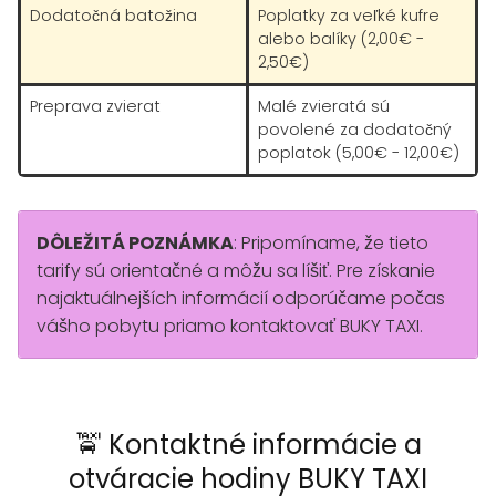
Dodatočná batožina
Poplatky za veľké kufre
alebo balíky (2,00€ -
2,50€)
Preprava zvierat
Malé zvieratá sú
povolené za dodatočný
poplatok (5,00€ - 12,00€)
DÔLEŽITÁ POZNÁMKA
: Pripomíname, že tieto
tarify sú orientačné a môžu sa líšiť. Pre získanie
najaktuálnejších informácií odporúčame počas
vášho pobytu priamo kontaktovať BUKY TAXI.
🚖 Kontaktné informácie a
otváracie hodiny BUKY TAXI