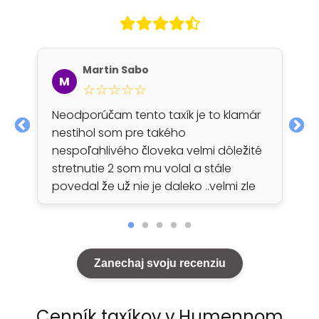
Martin Sabo
M
☆☆☆☆☆
Neodporúčam tento taxík je to klamár
nestihol som pre takého
nespoľahlivého človeka velmi dôležité
stretnutie 2 som mu volal a stále
povedal že už nie je daleko ..velmi zle
Zanechaj svoju recenziu
Cenník taxíkov v Humennom