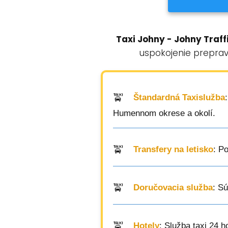
Taxi Johny - Johny Traffi
uspokojenie prepravn
Štandardná Taxislužba
Humennom okrese a okolí.
Transfery na letisko
: P
Doručovacia služba
: S
Hotely
: Služba taxi 24 