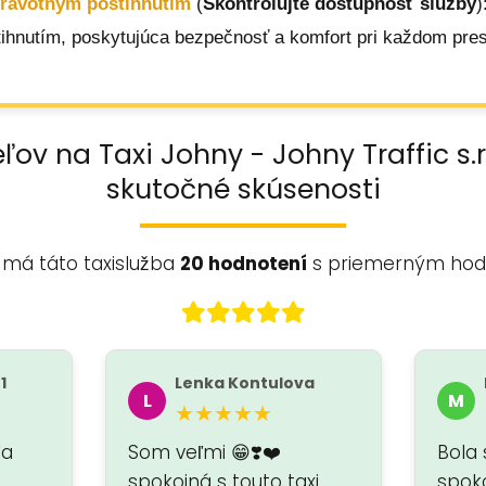
dravotným postihnutím
(
Skontrolujte dostupnosť služby
)
ihnutím, poskytujúca bezpečnosť a komfort pri každom pre
ľov na Taxi Johny - Johny Traffic s.r
skutočné skúsenosti
 má táto taxislužba
20 hodnotení
s priemerným ho
1
Lenka Kontulova
L
M
★★★★★
la
Som veľmi 😁❣️❤️
Bola
spokojná s touto taxi
spoko