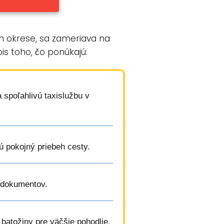
m okrese, sa zameriava na
is toho, čo ponúkajú:
 spoľahlivú taxislužbu v
jú pokojný priebeh cesty.
a dokumentov.
 batožiny pre väčšie pohodlie.