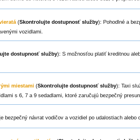
vieratá
(
Skontrolujte dostupnosť služby
): Pohodlné a bez
avenými vozidlami.
ujte dostupnosť služby
): S možnosťou platiť kreditnou ale
erými miestami
(
Skontrolujte dostupnosť služby
): Taxi sl
zidlami s 6, 7 a 9 sedadlami, ktoré zaručujú bezpečný presun
je bezpečný návrat vodičov a vozidiel po udalostiach alebo 