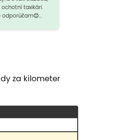
a ochotní taxikári.
spokojná. Milí ústretoví
te odporúčam😊…
vodiči:)
dy za kilometer