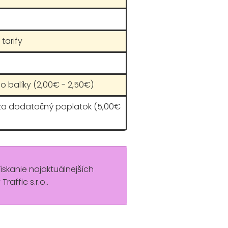
tarify
o balíky (2,00€ - 2,50€)
 za dodatočný poplatok (5,00€
získanie najaktuálnejších
ffic s.r.o..