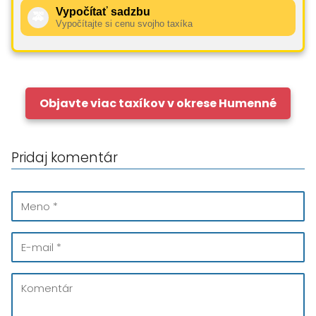
Vypočítať sadzbu
🚕
Vypočítajte si cenu svojho taxíka
Objavte viac taxíkov v okrese Humenné
Pridaj komentár