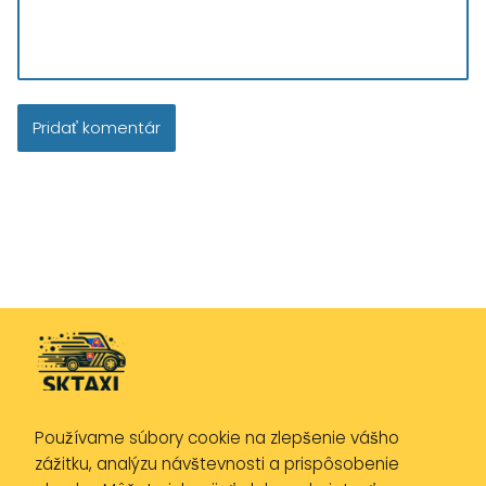
Používame súbory cookie na zlepšenie vášho
Zásady ochrany osobných údajov
zážitku, analýzu návštevnosti a prispôsobenie