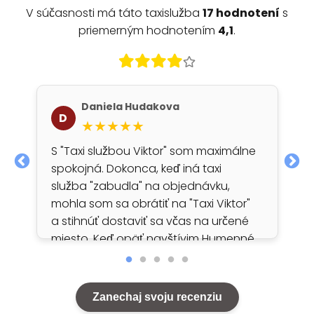
V súčasnosti má táto taxislužba
17 hodnotení
s
priemerným hodnotením
4,1
.
Daniela Hudakova
D
★★★★★
S "Taxi službou Viktor" som maximálne
spokojná. Dokonca, keď iná taxi
služba "zabudla" na objednávku,
mohla som sa obrátiť na "Taxi Viktor"
a stihnúť dostaviť sa včas na určené
miesto. Keď opäť navštívim Humenné,
budem sa spoliehať iba na túti taxi-
službu. 👍…
Zanechaj svoju recenziu