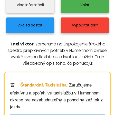
Viac informácií
Volať
Ako sa dostať
Vypočítať tarif
Taxi Viktor
, zameraná na uspokojenie širokého
spektra prepravných potrieb v Humennom okrese,
vyniká svojou flexibilitou a kvalitou služieb. Tu je
všeobecný opis toho, čo ponúkajú:
Štandardná Taxislužba
: Zaručujeme
efektívnu a spoľahlivú taxislužbu v Humennom
okrese pre nezabudnuteľný a pohodlný zážitok z
jazdy.