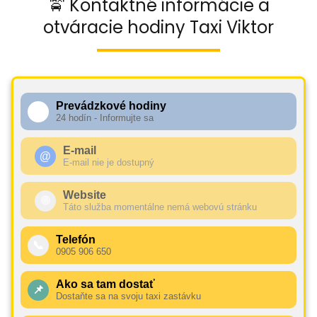
🚖 Kontaktné informácie a
otváracie hodiny Taxi Viktor
Prevádzkové hodiny
🕧
24 hodín - Informujte sa
E-mail
@
E-mail nie je dostupný
Website
🌐
Táto služba momentálne nemá webovú stránku
Telefón
📞
0905 906 650
Ako sa tam dostať
📌
Dostaňte sa na svoju taxi zastávku