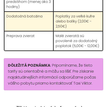
predstihom (menej ako 3
hodiny)
Dodatočná batožina
Poplatky za veľké kufre
alebo balíky (2,00€ -
2,50€)
Preprava zvierat
Malé zvieratá sú
povolené za dodatočný
poplatok (5,00€ - 12,00€)
DÔLEŽITÁ POZNÁMKA
: Pripomíname, že tieto
tarify sú orientačné a môžu sa líšiť. Pre získanie
najaktuálnejších informácií odporúčame počas
vášho pobytu priamo kontaktovať Taxi Viktor.