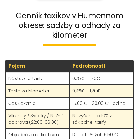
Cenník taxíkov v Humennom
okrese: sadzby a odhady za
kilometer
Pojem
Podrobnosti
Nástupná tarifa
0,75€ - 1,20€
Tarifa za kilometer
0,45€ - 1,20€
Čas čakania
15,00 € - 30,00 € Hodina
Víkendy / Sviatky / Nočná
Navýšenie o 10% z
doprava (22:00-06:00)
základnej tarify
Objednávka s krátkym
Dodatočných 6,50 €