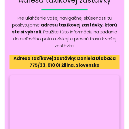
Adresa taxíkovej zastávky
Pre uľahčenie vašej navigačnej skúsenosti tu
poskytujeme
adresu taxíkovej zastávky, ktorú
ste si vybrali
. Použite túto informáciu na zadanie
do cieľového poľa a získajte presnú trasu k vašej
zastávke:
Adresa taxíkovej zastávky: Daniela Dlabača
775/33, 010 01 Žilina, Slovensko