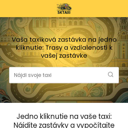
Vaša taxíková zastávka na jedno
kliknutie: Trasy a vzdialenosti k
vašej zastávke
Jedno kliknutie na vaše taxi:
Nájdite zastávky a vypočítajte