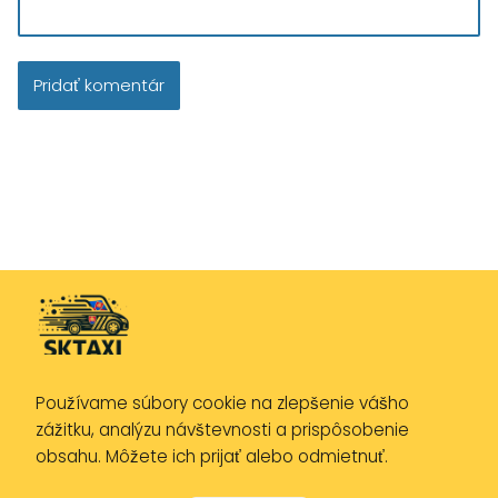
Používame súbory cookie na zlepšenie vášho
Zásady ochrany osobných údajov
zážitku, analýzu návštevnosti a prispôsobenie
Zásady používania cookies
obsahu. Môžete ich prijať alebo odmietnuť.
Právne upozornenie