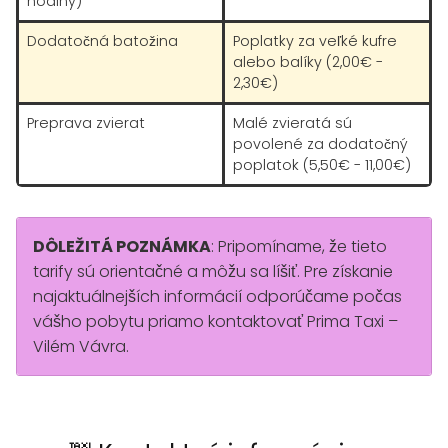
hodiny)
Dodatočná batožina
Poplatky za veľké kufre
alebo balíky (2,00€ -
2,30€)
Preprava zvierat
Malé zvieratá sú
povolené za dodatočný
poplatok (5,50€ - 11,00€)
DÔLEŽITÁ POZNÁMKA
: Pripomíname, že tieto
tarify sú orientačné a môžu sa líšiť. Pre získanie
najaktuálnejších informácií odporúčame počas
vášho pobytu priamo kontaktovať Prima Taxi –
Vilém Vávra.