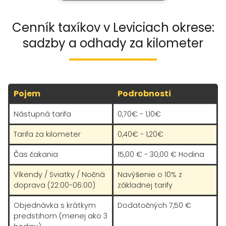
Cenník taxíkov v Leviciach okrese:
sadzby a odhady za kilometer
Pojem
Podrobnosti
Nástupná tarifa
0,70€ - 1,10€
Tarifa za kilometer
0,40€ - 1,20€
Čas čakania
15,00 € - 30,00 € Hodina
Víkendy / Sviatky / Nočná
Navýšenie o 10% z
doprava (22:00-06:00)
základnej tarify
Objednávka s krátkym
Dodatočných 7,50 €
predstihom (menej ako 3