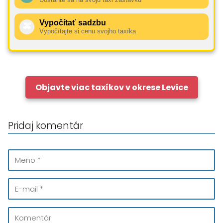
Vypočítať sadzbu
🚕
Vypočítajte si cenu svojho taxíka
Objavte viac taxíkov v okrese Levice
Pridaj komentár