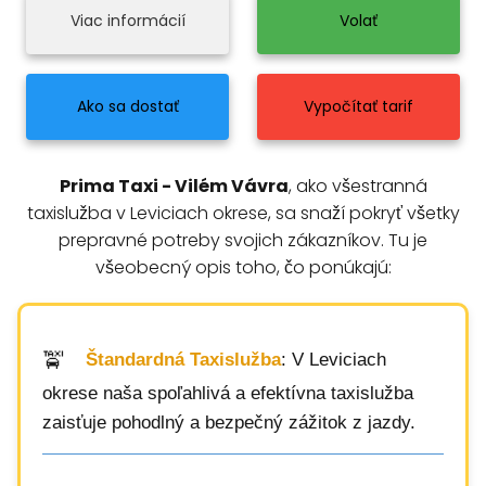
Viac informácií
Volať
Ako sa dostať
Vypočítať tarif
Prima Taxi - Vilém Vávra
, ako všestranná
taxislužba v Leviciach okrese, sa snaží pokryť všetky
prepravné potreby svojich zákazníkov. Tu je
všeobecný opis toho, čo ponúkajú:
Štandardná Taxislužba
: V Leviciach
okrese naša spoľahlivá a efektívna taxislužba
zaisťuje pohodlný a bezpečný zážitok z jazdy.