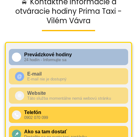
🚖 Kontaktné informácie a
otváracie hodiny Prima Taxi -
Vilém Vávra
Prevádzkové hodiny
🕧
24 hodín - Informujte sa
E-mail
@
E-mail nie je dostupný
Website
🌐
Táto služba momentálne nemá webovú stránku
Telefón
📞
0902 070 099
Ako sa tam dostať
📌
Dostaňte sa na svoju taxi zastávku