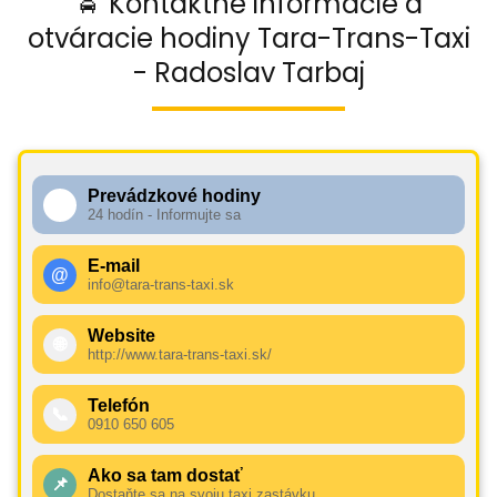
🚖 Kontaktné informácie a
otváracie hodiny Tara-Trans-Taxi
- Radoslav Tarbaj
Prevádzkové hodiny
🕧
24 hodín - Informujte sa
E-mail
@
info@tara-trans-taxi.sk
Website
🌐
http://www.tara-trans-taxi.sk/
Telefón
📞
0910 650 605
Ako sa tam dostať
📌
Dostaňte sa na svoju taxi zastávku