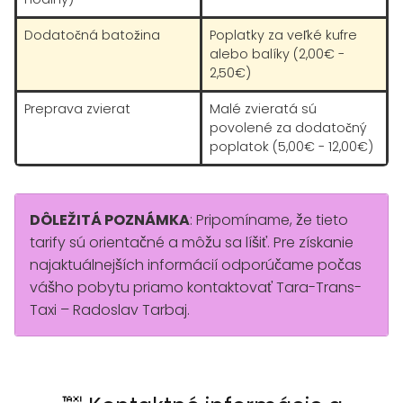
Dodatočná batožina
Poplatky za veľké kufre
alebo balíky (2,00€ -
2,50€)
Preprava zvierat
Malé zvieratá sú
povolené za dodatočný
poplatok (5,00€ - 12,00€)
DÔLEŽITÁ POZNÁMKA
: Pripomíname, že tieto
tarify sú orientačné a môžu sa líšiť. Pre získanie
najaktuálnejších informácií odporúčame počas
vášho pobytu priamo kontaktovať Tara-Trans-
Taxi – Radoslav Tarbaj.