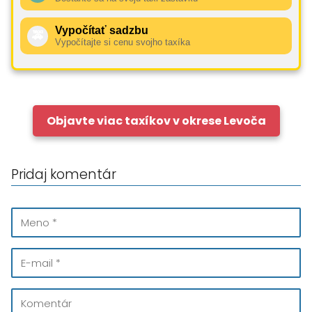
Vypočítať sadzbu
🚕
Vypočítajte si cenu svojho taxíka
Objavte viac taxíkov v okrese Levoča
Pridaj komentár