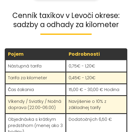
Cenník taxíkov v Levoči okrese:
sadzby a odhady za kilometer
Pojem
Podrobnosti
Nástupná tarifa
0,75€ - 1,20€
Tarifa za kilometer
0,45€ - 1,20€
Čas čakania
15,00 € - 30,00 € Hodina
Víkendy / Sviatky / Nočná
Navýšenie o 10% z
doprava (22:00-06:00)
základnej tarify
Objednávka s krátkym
Dodatočných 6,50 €
predstihom (menej ako 3
hodiny)