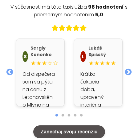
V súčasnosti má táto taxislužba
98 hodnotení
s
priemerným hodnotením
5,0
.
Sergiy
Lukáš
á
Kononko
Spišský
S
L
★★★☆☆
★★★★★
Od dispečera
Krátka
som sa pýtal
čakacia
na cenu z
doba,
Letanovskéh
upravený
o Mlyna na
interiér a
Podlesok,
príjemný
povedali mi,
šofér.
že je to 18 eur.
Jednoznačne
Zanechaj svoju recenziu
Ked nas
by som tuto