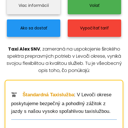
Viac informácií
Volať
Ako sa dostať
Vypočítať tarif
Taxi Alex SNV
, zameraná na uspokojenie širokého
spektra prepravných potrieb v Levoči okrese, vyniká
svojou flexibilitou a kvalitou služieb. Tu je všeobecný
opis toho, čo ponúkajú:
Štandardná Taxislužba
: V Levoči okrese
poskytujeme bezpečný a pohodlný zážitok z
jazdy s našou vysoko spoľahlivou taxislužbou.