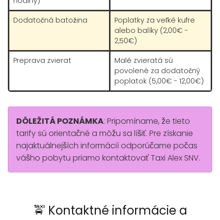
hodiny)
Dodatočná batožina
Poplatky za veľké kufre
alebo balíky (2,00€ -
2,50€)
Preprava zvierat
Malé zvieratá sú
povolené za dodatočný
poplatok (5,00€ - 12,00€)
DÔLEŽITÁ POZNÁMKA
: Pripomíname, že tieto
tarify sú orientačné a môžu sa líšiť. Pre získanie
najaktuálnejších informácií odporúčame počas
vášho pobytu priamo kontaktovať Taxi Alex SNV.
🚖 Kontaktné informácie a