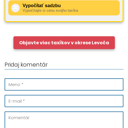
Vypočítať sadzbu
🚕
Vypočítajte si cenu svojho taxíka
Objavte viac taxíkov v okrese Levoča
Pridaj komentár