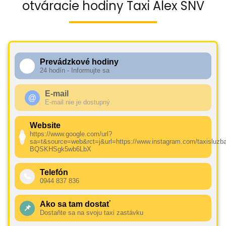
otváracie hodiny Taxi Alex SNV
Prevádzkové hodiny
🕧
24 hodín - Informujte sa
E-mail
@
E-mail nie je dostupný
Website
https://www.google.com/url?
🌐
sa=t&source=web&rct=j&url=https://www.instagram.com/taxi
BQSKHSgk5wb6LbX
Telefón
📞
0944 837 836
Ako sa tam dostať
📌
Dostaňte sa na svoju taxi zastávku