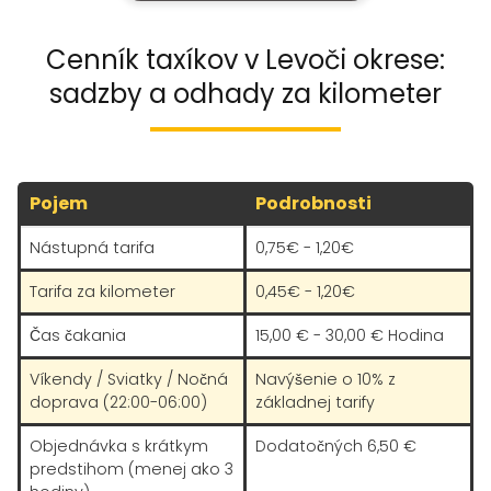
viezlo auto,
službu využil
tak vyslo
zas.
Cenník taxíkov v Levoči okrese:
cena 28 eur.
sadzby a odhady za kilometer
Dispečer
skontroloval
cenu podľa
tabuľky,
Pojem
Podrobnosti
stálenecháp
em, kde sa
Nástupná tarifa
0,75€ - 1,20€
vzal taký
Tarifa za kilometer
rozdiel
0,45€ - 1,20€
Čas čakania
15,00 € - 30,00 € Hodina
Víkendy / Sviatky / Nočná
Navýšenie o 10% z
doprava (22:00-06:00)
základnej tarify
Objednávka s krátkym
Dodatočných 6,50 €
predstihom (menej ako 3