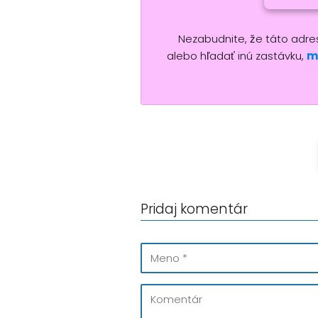
Nezabudnite, že táto adresa
alebo hľadať inú zastávku,
m
Pridaj komentár