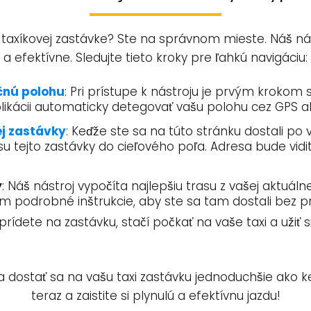
j taxíkovej zastávke? Ste na správnom mieste. Náš n
a efektívne. Sledujte tieto kroky pre ľahkú navigáciu:
čnú polohu
: Pri prístupe k nástroju je prvým krokom 
plikácii automaticky detegovať vašu polohu cez GPS 
ej zastávky
: Keďže ste sa na túto stránku dostali po
 tejto zastávky do cieľového poľa. Adresa bude vidite
y
: Náš nástroj vypočíta najlepšiu trasu z vašej aktuáln
 podrobné inštrukcie, aby ste sa tam dostali bez 
 prídete na zastávku, stačí počkať na vaše taxi a užiť 
ť a dostať sa na vašu taxi zastávku jednoduchšie ako 
teraz a zaistite si plynulú a efektívnu jazdu!