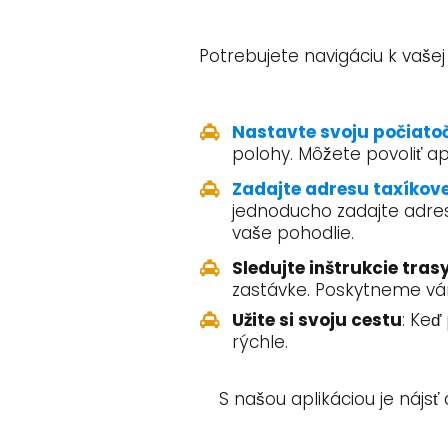
Potrebujete navigáciu k vaše
Nastavte svoju počiato
polohy. Môžete povoliť a
Zadajte adresu taxíkov
jednoducho zadajte adresu
vaše pohodlie.
Sledujte inštrukcie tras
zastávke. Poskytneme vám
Užite si svoju cestu
: Keď
rýchle.
S našou aplikáciou je nájs