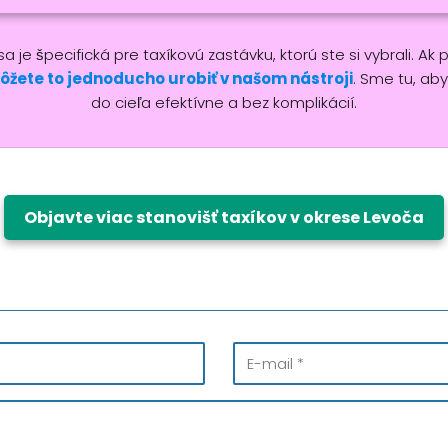
 je špecifická pre taxíkovú zastávku, ktorú ste si vybrali. Ak 
ôžete to jednoducho urobiť v našom nástroji
. Sme tu, ab
do cieľa efektívne a bez komplikácií.
Objavte viac stanovišť taxíkov v okrese Levoča