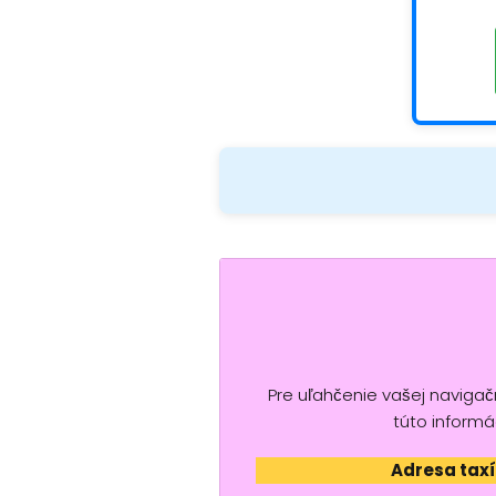
Pre uľahčenie vašej naviga
túto informá
Adresa taxí