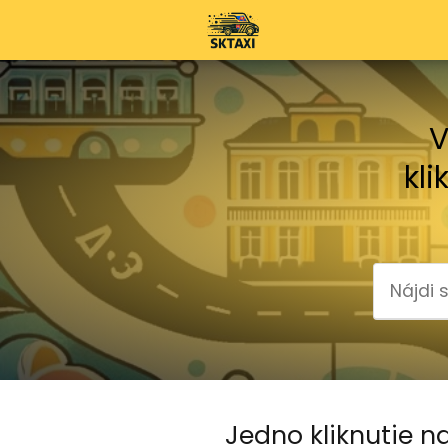
V
kli
Jedno kliknutie na