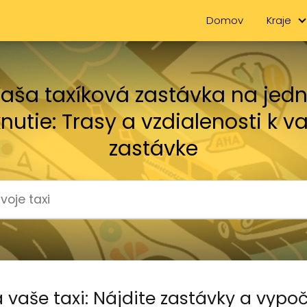
Domov
Kraje
aša taxíková zastávka na jed
knutie: Trasy a vzdialenosti k v
zastávke
 vaše taxi: Nájdite zastávky a vypoč