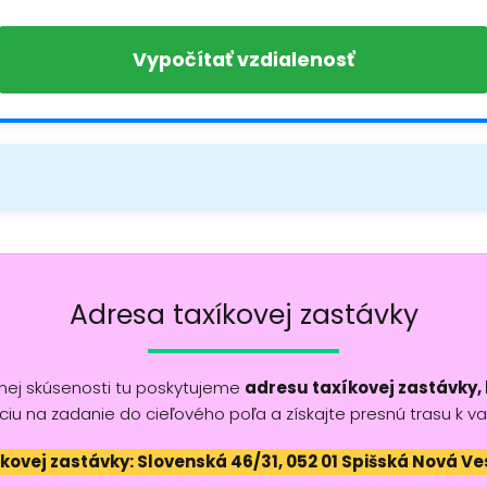
Vypočítať vzdialenosť
Adresa taxíkovej zastávky
čnej skúsenosti tu poskytujeme
adresu taxíkovej zastávky, k
ciu na zadanie do cieľového poľa a získajte presnú trasu k va
kovej zastávky: Slovenská 46/31, 052 01 Spišská Nová Ve