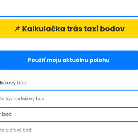
📌 Kalkulačka trás taxi bodov
Použiť moju aktuálnu polohu
iskový bod:
 bod: