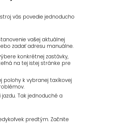
ástroj vás povedie jednoducho
stanovenie vašej aktuálnej
alebo zadať adresu manuálne.
 výbere konkrétnej zastávky,
ľná na tej istej stránke pre
ej polohy k vybranej taxíkovej
problémov.
si jazdu. Tak jednoduché a
kedykoľvek predtým. Začnite