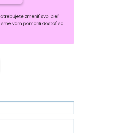
potrebujete zmeniť svoj cieľ
y sme vám pomohli dostať sa