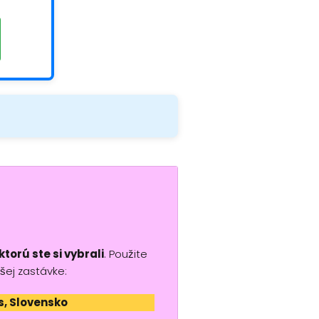
torú ste si vybrali
. Použite
šej zastávke:
s, Slovensko