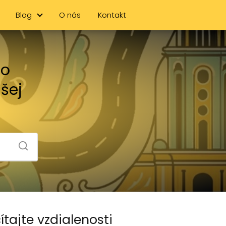
Blog
O nás
Kontakt
no
ašej
ítajte vzdialenosti