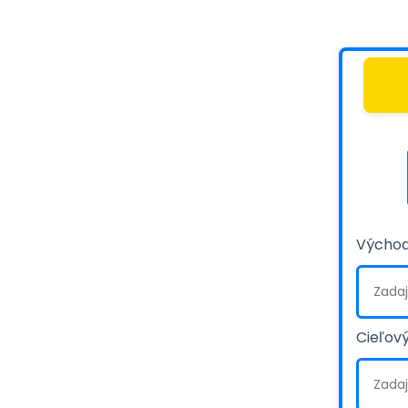
Východ
Cieľový