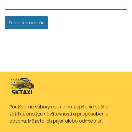
Používame súbory cookie na zlepšenie vášho
Zásady ochrany osobných údajov
zážitku, analýzu návštevnosti a prispôsobenie
Zásady používania cookies
obsahu. Môžete ich prijať alebo odmietnuť.
Právne upozornenie