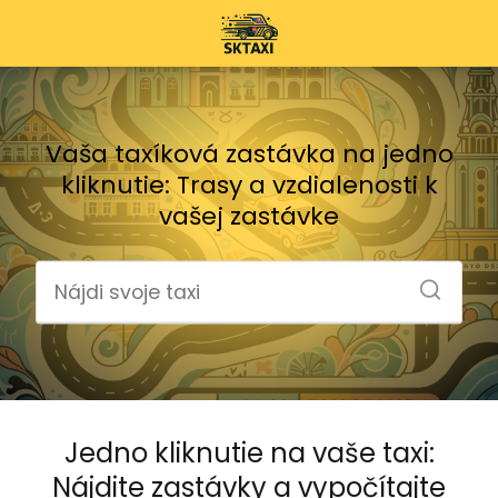
Vaša taxíková zastávka na jedno
kliknutie: Trasy a vzdialenosti k
vašej zastávke
Jedno kliknutie na vaše taxi:
Nájdite zastávky a vypočítajte