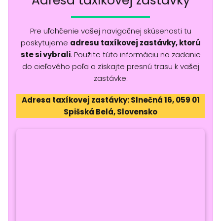
Adresa taxíkovej zastávky
Pre uľahčenie vašej navigačnej skúsenosti tu
poskytujeme
adresu taxíkovej zastávky, ktorú
ste si vybrali
. Použite túto informáciu na zadanie
do cieľového poľa a získajte presnú trasu k vašej
zastávke:
Adresa taxíkovej zastávky: Slnečná 16, 059 01
Spišská Belá, Slovensko