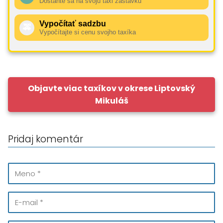
Dostaňte sa na svoju taxi zastávku
Vypočítať sadzbu
🚕
Vypočítajte si cenu svojho taxíka
Objavte viac taxíkov v okrese Liptovský
Mikuláš
Pridaj komentár