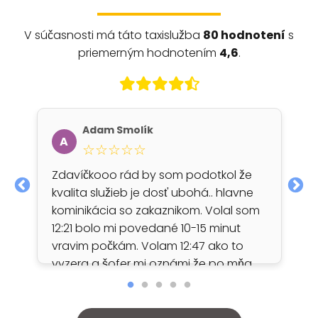
V súčasnosti má táto taxislužba
80 hodnotení
s
priemerným hodnotením
4,6
.
Adam Smolík
A
☆☆☆☆☆
Zdavíčkooo rád by som podotkol že
kvalita služieb je dosť ubohá.. hlavne
kominikácia so zakaznikom. Volal som
12:21 bolo mi povedané 10-15 minut
vravim počkám. Volam 12:47 ako to
vyzera a šofer mi oznámi že po mňa
nestiha prísť. ( po 20 minutach
čakania ) nič na mieste nieje žiadne
ospraveldnenie, upozornenie skor