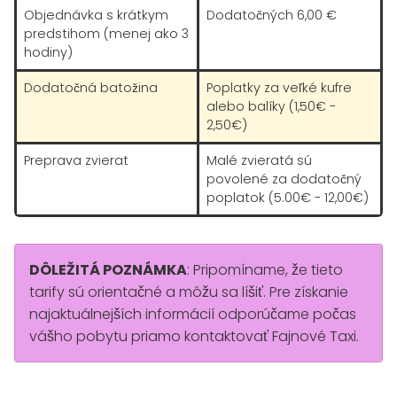
Objednávka s krátkym
Dodatočných 6,00 €
predstihom (menej ako 3
hodiny)
Dodatočná batožina
Poplatky za veľké kufre
alebo balíky (1,50€ -
2,50€)
Preprava zvierat
Malé zvieratá sú
povolené za dodatočný
poplatok (5.00€ - 12,00€)
DÔLEŽITÁ POZNÁMKA
: Pripomíname, že tieto
tarify sú orientačné a môžu sa líšiť. Pre získanie
najaktuálnejších informácií odporúčame počas
vášho pobytu priamo kontaktovať Fajnové Taxi.