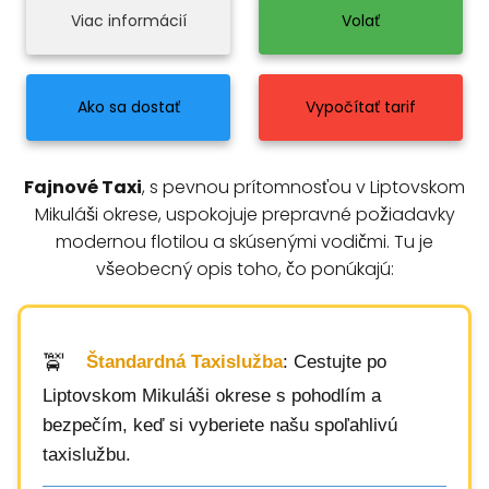
Viac informácií
Volať
Ako sa dostať
Vypočítať tarif
Fajnové Taxi
, s pevnou prítomnosťou v Liptovskom
Mikuláši okrese, uspokojuje prepravné požiadavky
modernou flotilou a skúsenými vodičmi. Tu je
všeobecný opis toho, čo ponúkajú:
Štandardná Taxislužba
: Cestujte po
Liptovskom Mikuláši okrese s pohodlím a
bezpečím, keď si vyberiete našu spoľahlivú
taxislužbu.