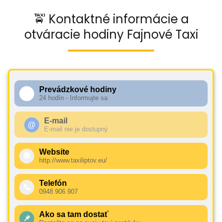
🚖 Kontaktné informácie a
otváracie hodiny Fajnové Taxi
Prevádzkové hodiny
🕧
24 hodín - Informujte sa
E-mail
@
E-mail nie je dostupný
Website
🌐
http://www.taxiliptov.eu/
Telefón
📞
0948 906 907
Ako sa tam dostať
📌