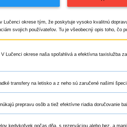
v Lučenci okrese tým, že poskytuje vysoko kvalitnú doprav
nciám svojich používateľov. Tu je všeobecný opis toho, čo p
: V Lučenci okrese naša spoľahlivá a efektívna taxislužba z
ladké transfery na letisko a z neho sú zaručené našimi špec
onúkajú prepravu osôb a tiež efektívne riadia doručovanie b
elov kedykoľvek počas dňa, s rezerváciou alebo bez, a mani