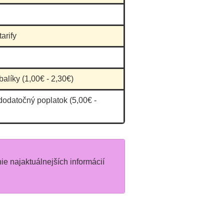
arify
balíky (1,00€ - 2,30€)
dodatočný poplatok (5,00€ -
nie najaktuálnejších informácií