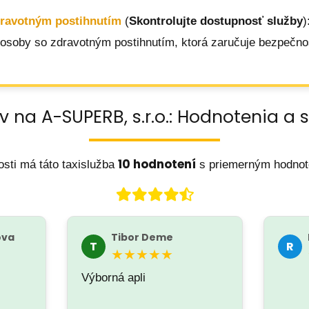
dravotným postihnutím
(
Skontrolujte dostupnosť služby
)
 osoby so zdravotným postihnutím, ktorá zaručuje bezpečnos
v na A-SUPERB, s.r.o.: Hodnotenia a 
10 hodnotení
sti má táto taxislužba
s priemerným hodno
ova
Tibor Deme
T
R
★★★★★
Výborná apli