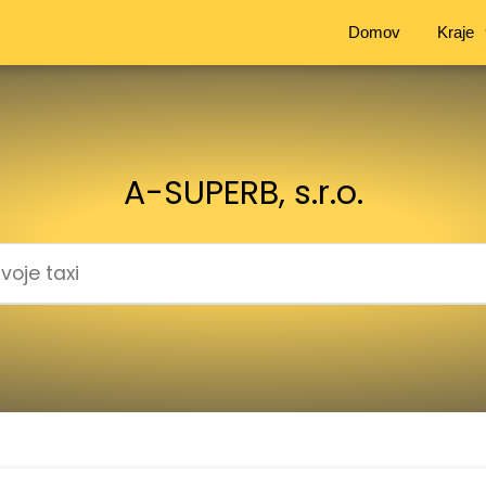
Domov
Kraje
A-SUPERB, s.r.o.