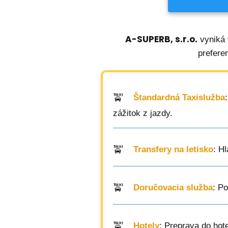
A-SUPERB, s.r.o.
vyniká 
prefere
Štandardná Taxislužba
zážitok z jazdy.
Transfery na letisko
: H
Doručovacia služba
: P
Hotely
: Preprava do hot