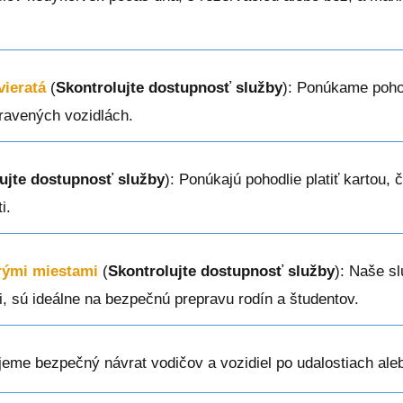
vieratá
(
Skontrolujte dostupnosť služby
): Ponúkame poho
ravených vozidlách.
ujte dostupnosť služby
): Ponúkajú pohodlie platiť kartou, 
i.
erými miestami
(
Skontrolujte dostupnosť služby
): Naše sl
i, sú ideálne na bezpečnú prepravu rodín a študentov.
jeme bezpečný návrat vodičov a vozidiel po udalostiach ale