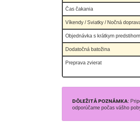
Čas čakania
Víkendy / Sviatky / Nočná doprav
Objednávka s krátkym predstihom
Dodatočná batožina
Preprava zvierat
DÔLEŽITÁ POZNÁMKA
: Pri
odporúčame počas vášho pobyt