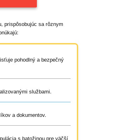
u, prispôsobujúc sa rôznym
onúkajú:
aisťuje pohodlný a bezpečný
ializovanými službami.
alíkov a dokumentov.
pulácia s batožinou pre väčší