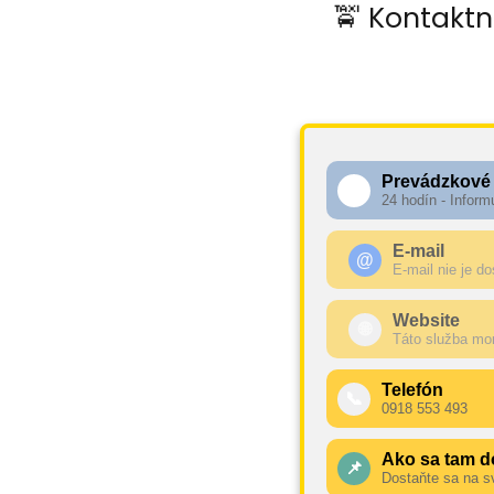
🚖 Kontaktn
Prevádzkové
🕧
24 hodín - Inform
E-mail
@
E-mail nie je d
Website
🌐
Táto služba mo
Telefón
📞
0918 553 493
Ako sa tam d
📌
Dostaňte sa na s