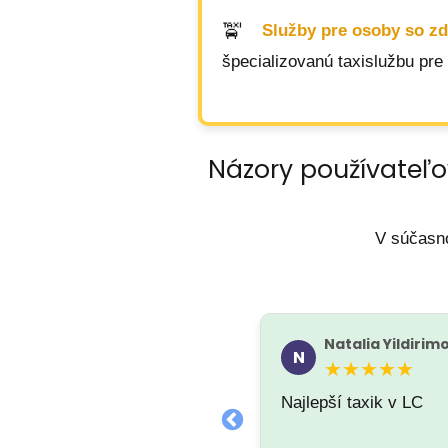
Služby pre osoby so z
špecializovanú taxislužbu pre
Názory používateľo
V súčasno
Štefan Marko
Natalia Yildirim
�
N
★★★★★
★★★★★
Najlepší taxik v LC