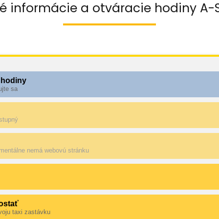
é informácie a otváracie hodiny A-SU
 hodiny
ujte sa
ostupný
mentálne nemá webovú stránku
ostať
voju taxi zastávku