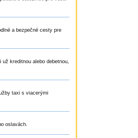
dlné a bezpečné cesty pre
či už kreditnou alebo debetnou,
užby taxi s viacerými
bo oslavách.