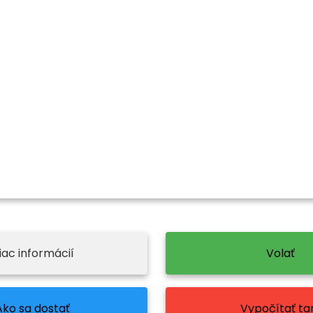
iac informácií
Volať
Ako sa dostať
Vypočítať tar