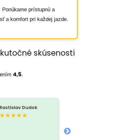
: Ponúkame prístupnú a
ť a komfort pri každej jazde.
skutočné skúsenosti
4,5
tením
.
Rastislav Dudok
Tatiana Cerovská
T
★★★★★
★★★★★