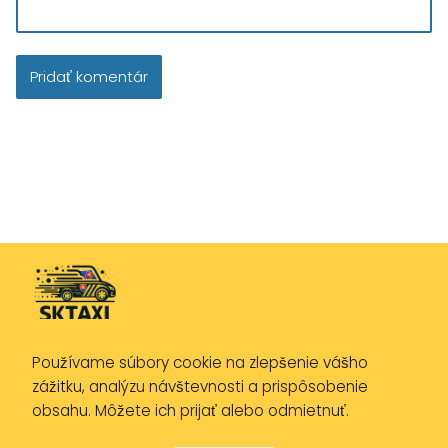
Používame súbory cookie na zlepšenie vášho
Zásady ochrany osobných údajov
zážitku, analýzu návštevnosti a prispôsobenie
Zásady používania cookies
obsahu. Môžete ich prijať alebo odmietnuť.
Právne upozornenie