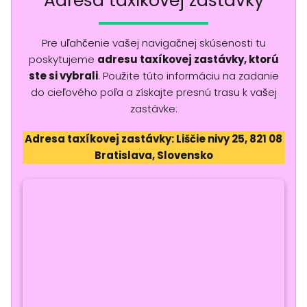
Adresa taxíkovej zastávky
Pre uľahčenie vašej navigačnej skúsenosti tu
poskytujeme
adresu taxíkovej zastávky, ktorú
ste si vybrali
. Použite túto informáciu na zadanie
do cieľového poľa a získajte presnú trasu k vašej
zastávke:
Adresa taxíkovej zastávky: Liščie nivy 25, 821 08
Bratislava, Slovensko