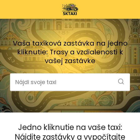
Vaša taxíková zastávka na jedno
kliknutie: Trasy a vzdialenosti k
vašej zastávke
Jedno kliknutie na vaše taxi:
Nájdite zastávky a vypočítajte