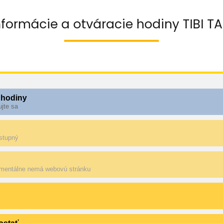
nformácie a otváracie hodiny TIBI 
 hodiny
ujte sa
ostupný
mentálne nemá webovú stránku