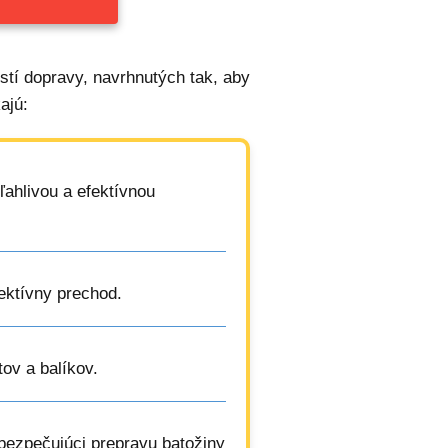
tí dopravy, navrhnutých tak, aby
ajú:
ľahlivou a efektívnou
fektívny prechod.
ov a balíkov.
abezpečujúci prepravu batožiny