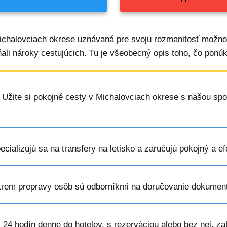
ichalovciach okrese uznávaná pre svoju rozmanitosť možnos
ňali nároky cestujúcich. Tu je všeobecný opis toho, čo ponúk
: Užite si pokojné cesty v Michalovciach okrese s našou spo
pecializujú sa na transfery na letisko a zaručujú pokojný a e
krem prepravy osôb sú odborníkmi na doručovanie dokument
 24 hodín denne do hotelov, s rezerváciou alebo bez nej, z