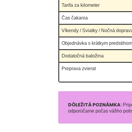
Tarifa za kilometer
Čas čakania
Víkendy / Sviatky / Nočná doprav
Objednávka s krátkym predstihom
Dodatočná batožina
Preprava zvierat
DÔLEŽITÁ POZNÁMKA
: Pri
odporúčame počas vášho poby