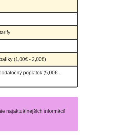
arify
balíky (1,00€ - 2,00€)
dodatočný poplatok (5,00€ -
nie najaktuálnejších informácií