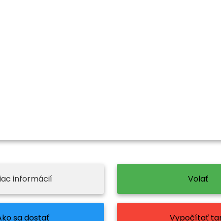
iac informácií
Volať
Ako sa dostať
Vypočítať tar