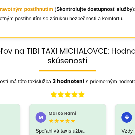
dravotným postihnutím
(
Skontrolujte dostupnosť služby
)
votným postihnutím so zárukou bezpečnosti a komfortu.
ľov na TIBI TAXI MICHALOVCE: Hodn
skúsenosti
3 hodnotení
osti má táto taxislužba
s priemerným hodno
Marko Hami
M
�
★★★★★
Spoľahlivá taxislužba,
Vždy 