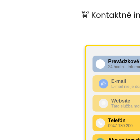
🚖 Kontaktné i
Prevádzkové
🕧
24 hodín - Inform
E-mail
@
E-mail nie je d
Website
🌐
Táto služba mo
Telefón
📞
0947 130 200