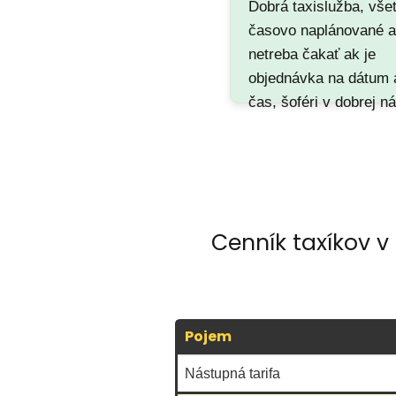
Dobrá taxislužba, vše
časovo naplánované 
netreba čakať ak je
objednávka na dátum 
čas, šoféri v dobrej n
a stále vedia komunik
hlavne vedia byť diskr
👍…
Cenník taxíkov v
Pojem
Nástupná tarifa