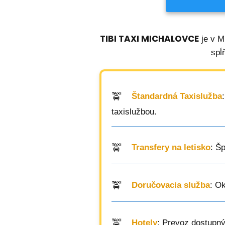
TIBI TAXI MICHALOVCE
je v M
spĺ
Štandardná Taxislužba
taxislužbou.
Transfery na letisko
: Š
Doručovacia služba
: O
Hotely
: Prevoz dostupný