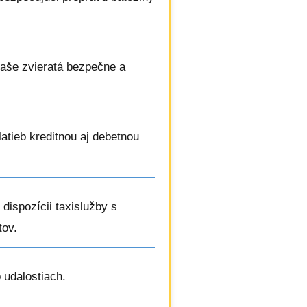
vaše zvieratá bezpečne a
latieb kreditnou aj debetnou
dispozícii taxislužby s
tov.
 udalostiach.