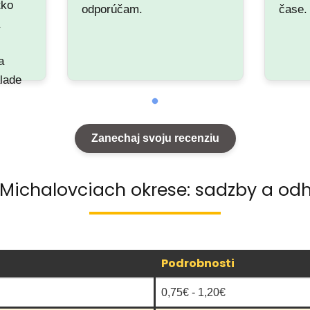
tko
odporúčam.
čase.
a
a
álade
ovať,
étny.
Zanechaj svoju recenziu
 Michalovciach okrese: sadzby a od
Podrobnosti
0,75€ - 1,20€