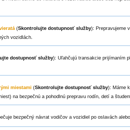
vieratá
(
Skontrolujte dostupnosť služby
): Prepravujeme 
ných vozidlách.
ujte dostupnosť služby
): Uľahčujú transakcie prijímaním p
erými miestami
(
Skontrolujte dostupnosť služby
): Máme k 
miest) na bezpečnú a pohodlnú prepravu rodín, detí a študen
ečuje bezpečný návrat vodičov a vozidiel po oslavách alebo