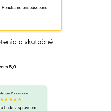
: Ponúkame prispôsobenú
otenia a skutočné
5,0
tením
.
Игорь Иванченко
★★★★★
to bude v správnom