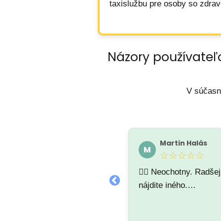
taxislužbu pre osoby so zdra
Názory používateľ
V súčasn
Taxi Plzeň CITY LINE
Martin Halás
T
M
★★★★★
☆☆☆☆☆
🤷‍♂️ Neochotny. Radšej
nájdite iného.…