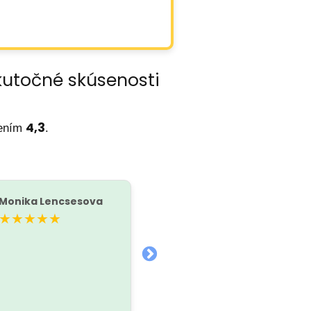
kutočné skúsenosti
4,3
tením
.
Monika Lencsesova
Peter Mayer
P
★★★★★
★★★★★