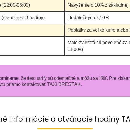
a (22:00-06:00)
Navýšenie o 10% z základnej t
 (menej ako 3 hodiny)
Dodatočných 7,50 €
Poplatky za veľké kufre alebo 
Malé zvieratá sú povolené za 
11,00€)
pomíname, že tieto tarify sú orientačné a môžu sa líšiť. Pre získa
ytu priamo kontaktovať TAXI BRESŤÁK.
né informácie a otváracie hodiny T