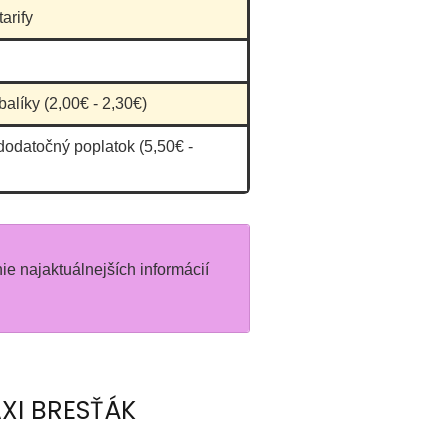
arify
balíky (2,00€ - 2,30€)
dodatočný poplatok (5,50€ -
nie najaktuálnejších informácií
AXI BRESŤÁK