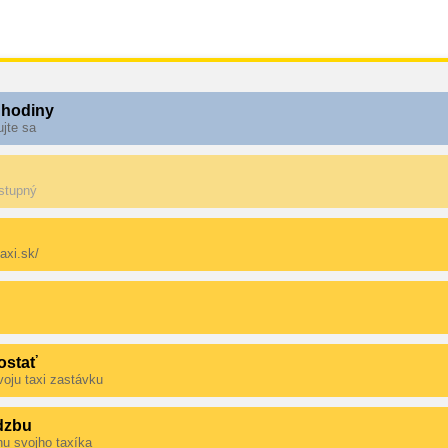
 hodiny
ujte sa
ostupný
axi.sk/
ostať
voju taxi zastávku
dzbu
nu svojho taxíka