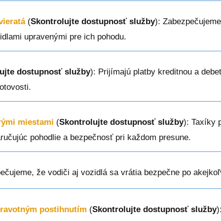
vieratá
(
Skontrolujte dostupnosť služby
): Zabezpečujeme
zidlami upravenými pre ich pohodu.
ujte dostupnosť služby
): Prijímajú platby kreditnou a deb
otovosti.
erými miestami
(
Skontrolujte dostupnosť služby
): Taxíky 
aručujúc pohodlie a bezpečnosť pri každom presune.
ečujeme, že vodiči aj vozidlá sa vrátia bezpečne po akejkoľ
dravotným postihnutím
(
Skontrolujte dostupnosť služby
)