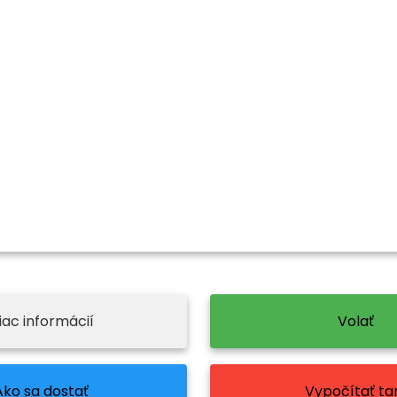
iac informácií
Volať
Ako sa dostať
Vypočítať tar