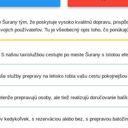
 Šurany tým, že poskytuje vysoko kvalitnú dopravu, prispô
svojich používateľov. Tu je všeobecný opis toho, čo ponúkajú
: S našou taxislužbou cestujte po meste Šurany s istotou efe
aše služby prepravy na letisko robia vašu cestu pokojnejšou
ielenže prepravujú osoby, ale tiež realizujú doručovanie bal
ov kedykoľvek, s rezerváciou alebo bez, s prepravou batožin