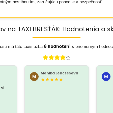
votným postihnutím, zaručujúcu pohodlie a bezpečnosť.
ov na TAXI BRESŤÁK: Hodnotenia a s
6 hodnotení
osti má táto taxislužba
s priemerným hodno
Monika Lencsésova
M
M
★★★★★
 si