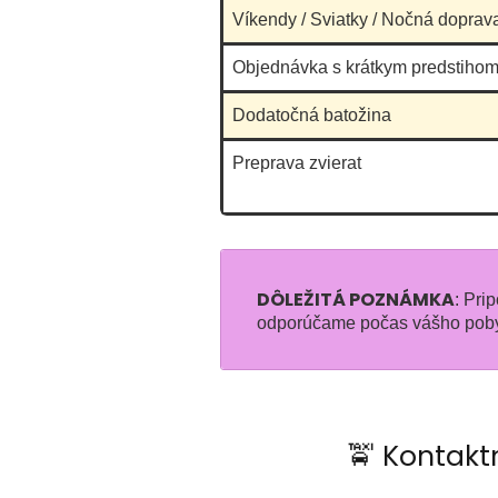
Víkendy / Sviatky / Nočná doprav
Objednávka s krátkym predstihom
Dodatočná batožina
Preprava zvierat
DÔLEŽITÁ POZNÁMKA
: Pri
odporúčame počas vášho pob
🚖 Kontakt