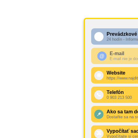
Prevádzkové
🕧
24 hodín - Inform
E-mail
@
E-mail nie je d
Website
🌐
https://www.najdit
Telefón
📞
0 903 213 500
Ako sa tam d
📌
Dostaňte sa na s
Vypočítať sa
🚕
Vypočítajte si ce