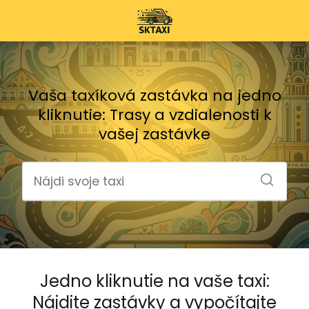
Vaša taxíková zastávka na jedno
kliknutie: Trasy a vzdialenosti k
vašej zastávke
Jedno kliknutie na vaše taxi:
Nájdite zastávky a vypočítajte