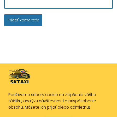
Používame súbory cookie na zlepšenie vášho
Zásady ochrany osobných údajov
zážitku, analýzu návštevnosti a prispôsobenie
Zásady používania cookies
obsahu. Môžete ich prijať alebo odmietnuť.
Právne upozornenie