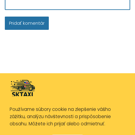
Používame súbory cookie na zlepšenie vášho
Zásady ochrany osobných údajov
zážitku, analýzu návštevnosti a prispôsobenie
Zásady používania cookies
obsahu. Môžete ich prijať alebo odmietnuť.
Právne upozornenie