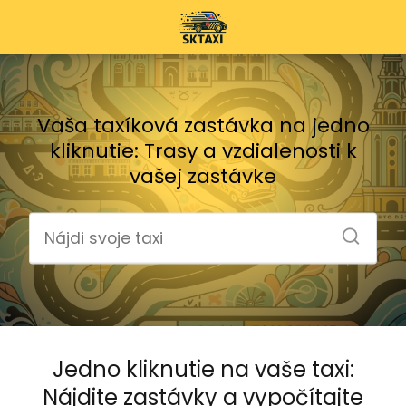
Vaša taxíková zastávka na jedno
kliknutie: Trasy a vzdialenosti k
vašej zastávke
Jedno kliknutie na vaše taxi:
Nájdite zastávky a vypočítajte