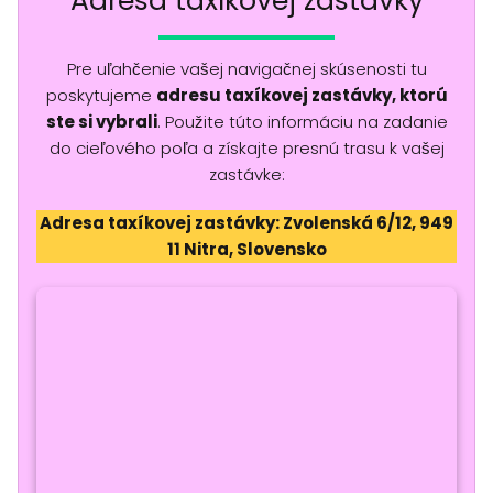
Adresa taxíkovej zastávky
Pre uľahčenie vašej navigačnej skúsenosti tu
poskytujeme
adresu taxíkovej zastávky, ktorú
ste si vybrali
. Použite túto informáciu na zadanie
do cieľového poľa a získajte presnú trasu k vašej
zastávke:
Adresa taxíkovej zastávky: Zvolenská 6/12, 949
11 Nitra, Slovensko