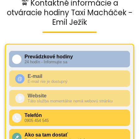
🚖 Kontaktné informácie a
otváracie hodiny Taxi Macháček -
Emil Ježík
Prevádzkové hodiny
🕧
24 hodín - Informujte sa
E-mail
@
E-mail nie je dostupný
Website
🌐
Táto služba momentálne nemá webovú stránku
Telefón
📞
0905 454 545
Ako sa tam dostať
📌