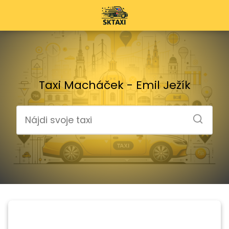
Taxi Macháček - Emil Ježík