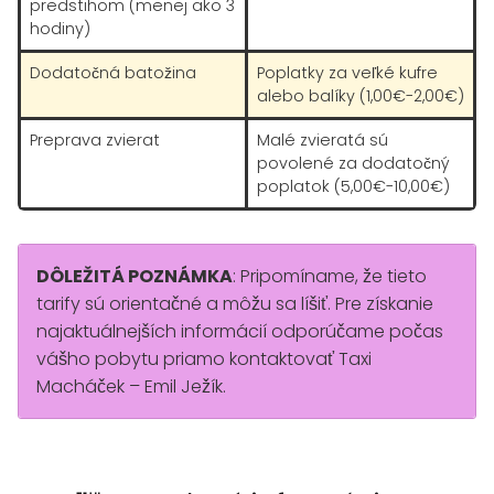
predstihom (menej ako 3
hodiny)
Dodatočná batožina
Poplatky za veľké kufre
alebo balíky (1,00€-2,00€)
Preprava zvierat
Malé zvieratá sú
povolené za dodatočný
poplatok (5,00€-10,00€)
DÔLEŽITÁ POZNÁMKA
: Pripomíname, že tieto
tarify sú orientačné a môžu sa líšiť. Pre získanie
najaktuálnejších informácií odporúčame počas
vášho pobytu priamo kontaktovať Taxi
Macháček – Emil Ježík.