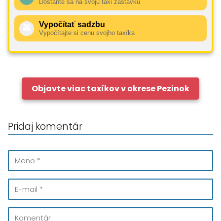
Dostaňte sa na svoju taxi zastávku
Vypočítať sadzbu
🚕
Vypočítajte si cenu svojho taxíka
Objavte viac taxíkov v okrese Pezinok
Pridaj komentár