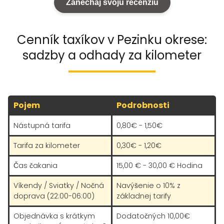
Zanechaj svoju recenziu
Cenník taxíkov v Pezinku okrese:
sadzby a odhady za kilometer
Pojem
Podrobnosti
Nástupná tarifa
0,80€ - 1,50€
Tarifa za kilometer
0,30€ - 1,20€
Čas čakania
15,00 € - 30,00 € Hodina
Víkendy / Sviatky / Nočná
Navýšenie o 10% z
doprava (22:00-06:00)
základnej tarify
Objednávka s krátkym
Dodatočných 10,00€