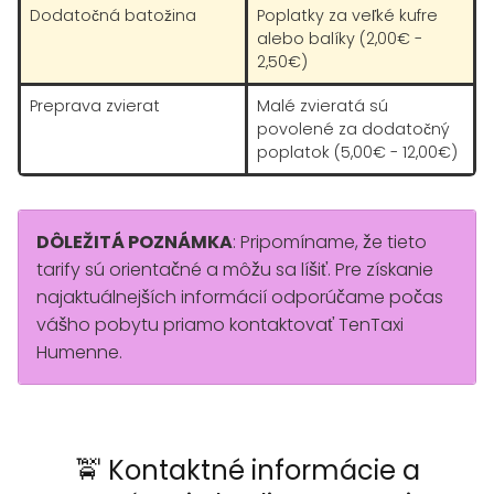
Dodatočná batožina
Poplatky za veľké kufre
alebo balíky (2,00€ -
2,50€)
Preprava zvierat
Malé zvieratá sú
povolené za dodatočný
poplatok (5,00€ - 12,00€)
DÔLEŽITÁ POZNÁMKA
: Pripomíname, že tieto
tarify sú orientačné a môžu sa líšiť. Pre získanie
najaktuálnejších informácií odporúčame počas
vášho pobytu priamo kontaktovať TenTaxi
Humenne.
🚖 Kontaktné informácie a