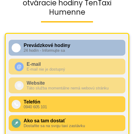
otváracie hodiny TenTaxi
Humenne
Prevádzkové hodiny
🕧
24 hodín - Informujte sa
E-mail
@
E-mail nie je dostupný
Website
🌐
Táto služba momentálne nemá webovú stránku
Telefón
📞
0940 605 101
Ako sa tam dostať
📌
Dostaňte sa na svoju taxi zastávku