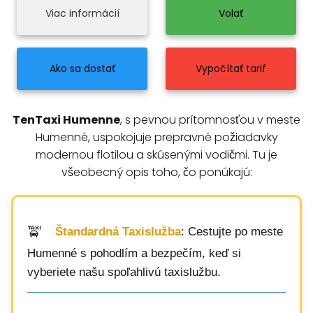
Viac informácií
Volať
Ako sa dostať
Vypočítať tarif
TenTaxi Humenne
, s pevnou prítomnosťou v meste
Humenné, uspokojuje prepravné požiadavky
modernou flotilou a skúsenými vodičmi. Tu je
všeobecný opis toho, čo ponúkajú:
Štandardná Taxislužba
: Cestujte po meste
Humenné s pohodlím a bezpečím, keď si
vyberiete našu spoľahlivú taxislužbu.