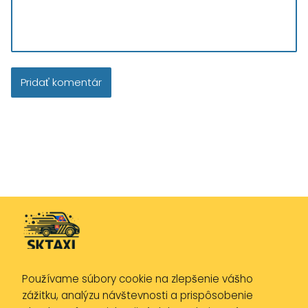
Používame súbory cookie na zlepšenie vášho
Zásady ochrany osobných údajov
zážitku, analýzu návštevnosti a prispôsobenie