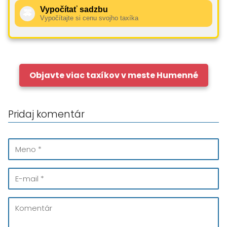
Vypočítať sadzbu
🚕
Vypočítajte si cenu svojho taxíka
Objavte viac taxíkov v meste Humenné
Pridaj komentár