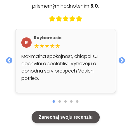
priemerným hodnotením
5,0
.
Reybomusic
R
★★★★★
Maximalna spokojnost, chlapci su
dochvilni a spolahlivi. Vyhoveju a
dohodnu sa v prospech Vasich
potrieb.
Zanechaj svoju recenziu