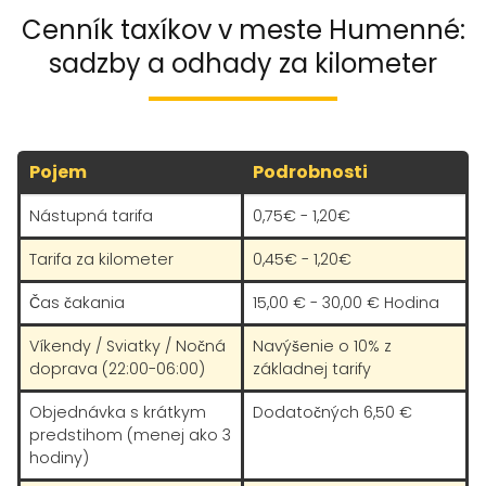
Cenník taxíkov v meste Humenné:
sadzby a odhady za kilometer
Pojem
Podrobnosti
Nástupná tarifa
0,75€ - 1,20€
Tarifa za kilometer
0,45€ - 1,20€
Čas čakania
15,00 € - 30,00 € Hodina
Víkendy / Sviatky / Nočná
Navýšenie o 10% z
doprava (22:00-06:00)
základnej tarify
Objednávka s krátkym
Dodatočných 6,50 €
predstihom (menej ako 3
hodiny)