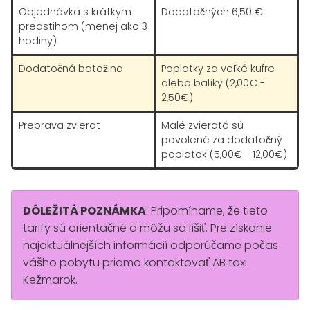
Objednávka s krátkym
Dodatočných 6,50 €
predstihom (menej ako 3
hodiny)
Dodatočná batožina
Poplatky za veľké kufre
alebo balíky (2,00€ -
2,50€)
Preprava zvierat
Malé zvieratá sú
povolené za dodatočný
poplatok (5,00€ - 12,00€)
DÔLEŽITÁ POZNÁMKA
: Pripomíname, že tieto
tarify sú orientačné a môžu sa líšiť. Pre získanie
najaktuálnejších informácií odporúčame počas
vášho pobytu priamo kontaktovať AB taxi
Kežmarok.