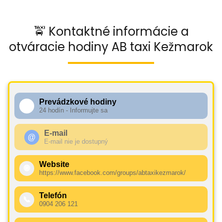
🚖 Kontaktné informácie a
otváracie hodiny AB taxi Kežmarok
Prevádzkové hodiny
🕧
24 hodín - Informujte sa
E-mail
@
E-mail nie je dostupný
Website
🌐
https://www.facebook.com/groups/abtaxikezmarok/
Telefón
📞
0904 206 121