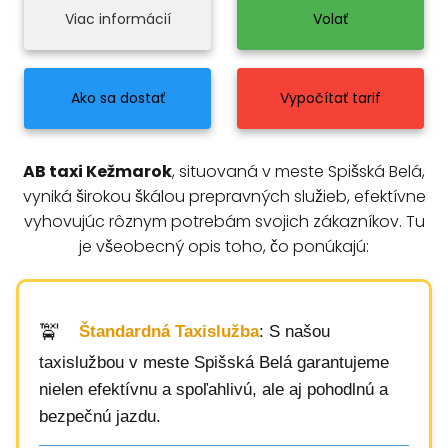
Viac informácií
Volať
Ako sa dostať
Vypočítať tarif
AB taxi Kežmarok
, situovaná v meste Spišská Belá,
vyniká širokou škálou prepravných služieb, efektívne
vyhovujúc rôznym potrebám svojich zákazníkov. Tu
je všeobecný opis toho, čo ponúkajú:
Štandardná Taxislužba
: S našou
taxislužbou v meste Spišská Belá garantujeme
nielen efektívnu a spoľahlivú, ale aj pohodlnú a
bezpečnú jazdu.