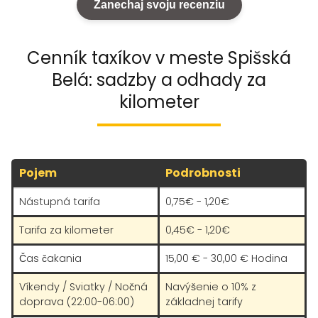
Zanechaj svoju recenziu
Cenník taxíkov v meste Spišská
Belá: sadzby a odhady za
kilometer
Pojem
Podrobnosti
Nástupná tarifa
0,75€ - 1,20€
Tarifa za kilometer
0,45€ - 1,20€
Čas čakania
15,00 € - 30,00 € Hodina
Víkendy / Sviatky / Nočná
Navýšenie o 10% z
doprava (22:00-06:00)
základnej tarify