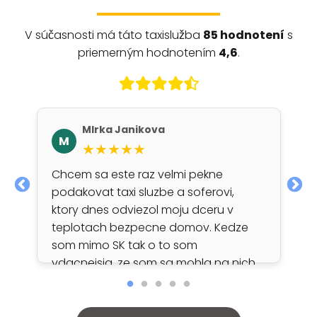
V súčasnosti má táto taxislužba
85 hodnotení
s
priemerným hodnotením
4,6
.
MIrka Janikova
M
★★★★★
Chcem sa este raz velmi pekne
podakovat taxi sluzbe a soferovi,
ktory dnes odviezol moju dceru v
teplotach bezpecne domov. Kedze
som mimo SK tak o to som
vdacnejsia, ze som sa mohla na nich
obratit. Sofer k dcere bol maximalne
ohľaduplný. Určite Vás budeme
odporučat v pripade kontaktovat.