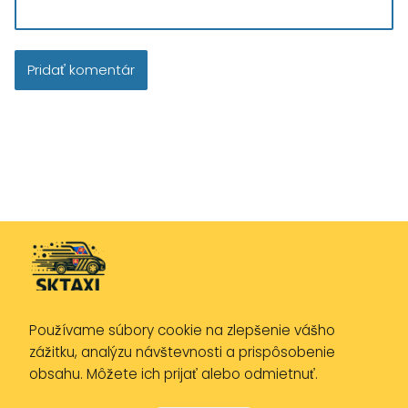
Používame súbory cookie na zlepšenie vášho
Zásady ochrany osobných údajov
zážitku, analýzu návštevnosti a prispôsobenie
Zásady používania cookies
obsahu. Môžete ich prijať alebo odmietnuť.
Právne upozornenie