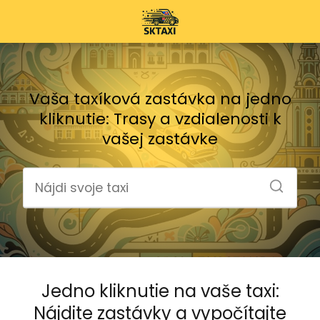
Vaša taxíková zastávka na jedno
kliknutie: Trasy a vzdialenosti k
vašej zastávke
Jedno kliknutie na vaše taxi:
Nájdite zastávky a vypočítajte