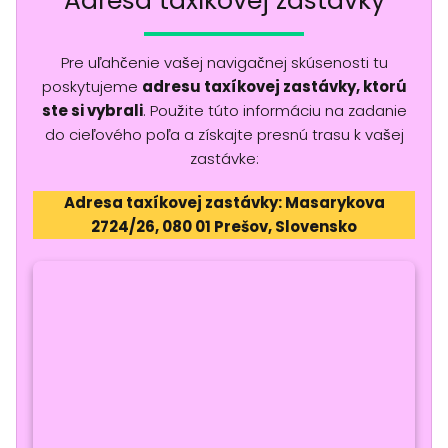
Adresa taxíkovej zastávky
Pre uľahčenie vašej navigačnej skúsenosti tu
poskytujeme
adresu taxíkovej zastávky, ktorú
ste si vybrali
. Použite túto informáciu na zadanie
do cieľového poľa a získajte presnú trasu k vašej
zastávke:
Adresa taxíkovej zastávky: Masarykova
2724/26, 080 01 Prešov, Slovensko