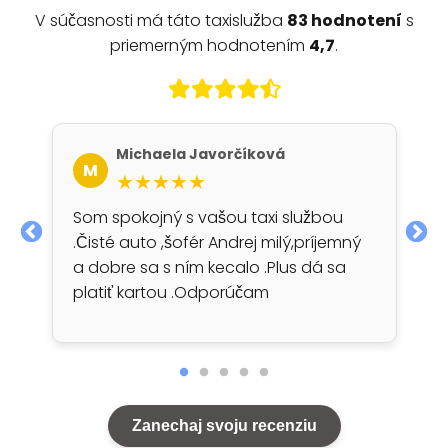
V súčasnosti má táto taxislužba
83 hodnotení
s
priemerným hodnotením
4,7
.
Michaela Javorčíková
M
★★★★★
Som spokojný s vašou taxi službou
.Čisté auto ,šofér Andrej milý,príjemný
a dobre sa s ním kecalo .Plus dá sa
platiť kartou .Odporúčam
Zanechaj svoju recenziu