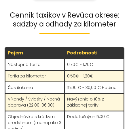
Cenník taxíkov v Revúca okrese:
sadzby a odhady za kilometer
Pojem
Podrobnosti
Nástupná tarifa
0,70€ - 1,20€
Tarifa za kilometer
0,50€ - 1,20€
Čas čakania
15,00 € - 30,00 € Hodina
Víkendy / Sviatky / Nočná
Navýšenie o 10% z
doprava (22:00-06:00)
základnej tarify
Objednávka s krátkym
Dodatočných 5,00 €
predstihom (menej ako 3
hodiny)