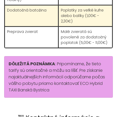
Dodatočná batožina
Poplatky za veľké kufre
alebo balíky (1,00€ -
2,30€)
Preprava zvierat
Malé zvieratá sú
povolené za dodatočný
poplatok (5,00€ - 11,00€)
DÔLEŽITÁ POZNÁMKA
: Pripomíname, že tieto
tarify sú orientačné a môžu sa líšiť. Pre získanie
najaktuálnejších informácií odporúčame počas
vášho pobytu priamo kontaktovať ECO Hybrid
TAXI Banská Bystrica