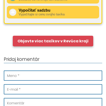
Vypočítať sadzbu
🚕
Vypočítajte si cenu svojho taxíka
Objavte viac taxíkov v Revúca kraji
Pridaj komentár