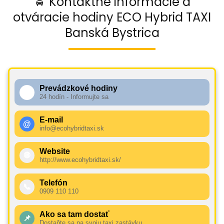
🚖 Kontaktné informácie a
otváracie hodiny ECO Hybrid TAXI
Banská Bystrica
Prevádzkové hodiny
🕧
24 hodín - Informujte sa
E-mail
@
info@ecohybridtaxi.sk
Website
🌐
http://www.ecohybridtaxi.sk/
Telefón
📞
0909 110 110
Ako sa tam dostať
📌
Dostaňte sa na svoju taxi zastávku