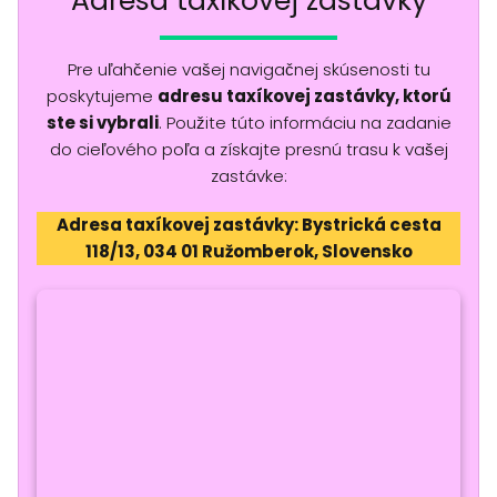
Adresa taxíkovej zastávky
Pre uľahčenie vašej navigačnej skúsenosti tu
poskytujeme
adresu taxíkovej zastávky, ktorú
ste si vybrali
. Použite túto informáciu na zadanie
do cieľového poľa a získajte presnú trasu k vašej
zastávke:
Adresa taxíkovej zastávky: Bystrická cesta
118/13, 034 01 Ružomberok, Slovensko