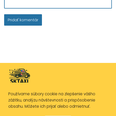
Používame súbory cookie na zlepšenie vášho
Zásady ochrany osobných údajov
zážitku, analýzu návštevnosti a prispôsobenie
Zásady používania cookies
obsahu. Môžete ich prijať alebo odmietnuť.
Právne upozornenie