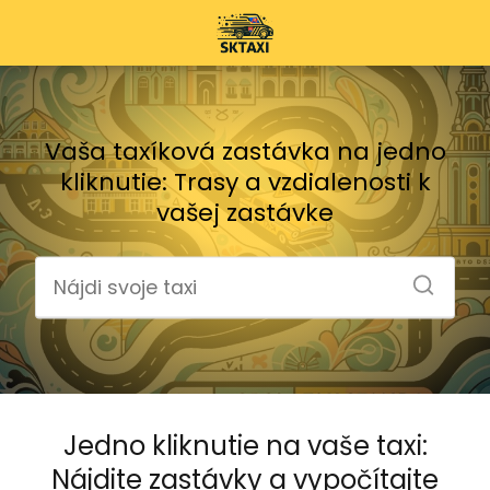
Vaša taxíková zastávka na jedno
kliknutie: Trasy a vzdialenosti k
vašej zastávke
Jedno kliknutie na vaše taxi:
Nájdite zastávky a vypočítajte