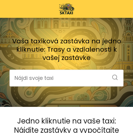
Vaša taxíková zastávka na jedno
kliknutie: Trasy a vzdialenosti k
vašej zastávke
Jedno kliknutie na vaše taxi:
Nájdite zastávky a vypočítajte