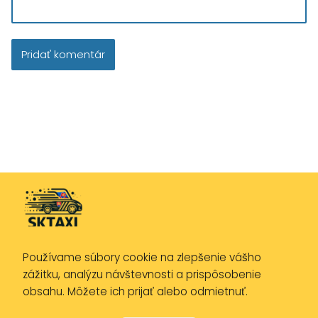
Používame súbory cookie na zlepšenie vášho
Zásady ochrany osobných údajov
zážitku, analýzu návštevnosti a prispôsobenie
Zásady používania cookies
obsahu. Môžete ich prijať alebo odmietnuť.
Právne upozornenie