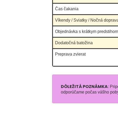
Čas čakania
Víkendy / Sviatky / Nočná doprav
Objednávka s krátkym predstihom
Dodatočná batožina
Preprava zvierat
DÔLEŽITÁ POZNÁMKA
: Pri
odporúčame počas vášho pobyt