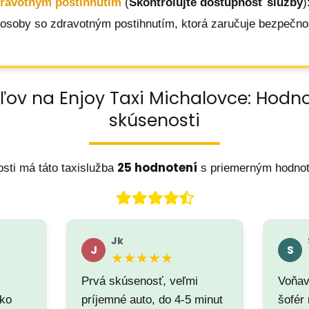
dravotným postihnutím
(
Skontrolujte dostupnosť služby
)
 osoby so zdravotným postihnutím, ktorá zaručuje bezpečnos
ľov na Enjoy Taxi Michalovce: Hodn
skúsenosti
25 hodnotení
sti má táto taxislužba
s priemerným hodno
Jk
J
S
★★★★★
Prvá skúsenosť, veľmi
Voňav
cko
príjemné auto, do 4-5 minut
šofér 