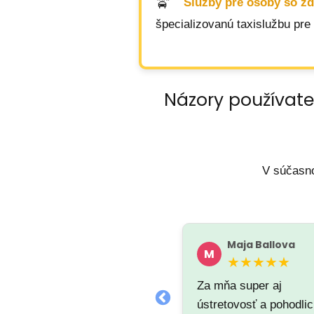
Služby pre osoby so z
špecializovanú taxislužbu pre
Názory používate
V súčasno
Marian Zmyslovovsky
Maja Ballova
M
M
★★★★★
★★★★★
Za mňa super aj
ústretovosť a pohodli