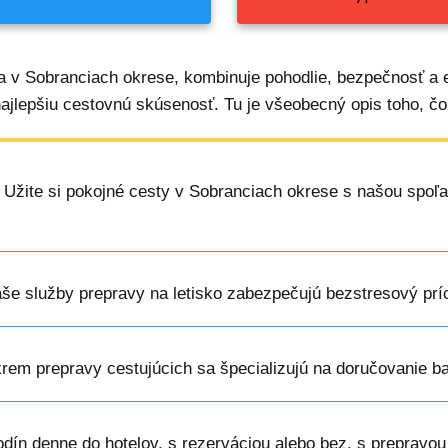
a v Sobranciach okrese, kombinuje pohodlie, bezpečnosť a e
najlepšiu cestovnú skúsenosť. Tu je všeobecný opis toho, čo
: Užite si pokojné cesty v Sobranciach okrese s našou spoľa
aše služby prepravy na letisko zabezpečujú bezstresový prí
krem prepravy cestujúcich sa špecializujú na doručovanie b
hodín denne do hotelov, s rezerváciou alebo bez, s prepravou