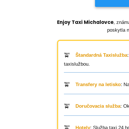
Enjoy Taxi Michalovce
, znám
poskytla 
Štandardná Taxislužba
taxislužbou.
Transfery na letisko
: N
Doručovacia služba
: O
Hotely
: Služba taxi 24 