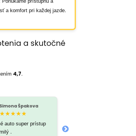
: Ponúkame prístupnú a
ť a komfort pri každej jazde.
otenia a skutočné
4,7
tením
.
Simona Špakova
Mikuláš Bačinský
M
★★★★★
★★★★★
é auto super prístup
Za mňa top
milý .