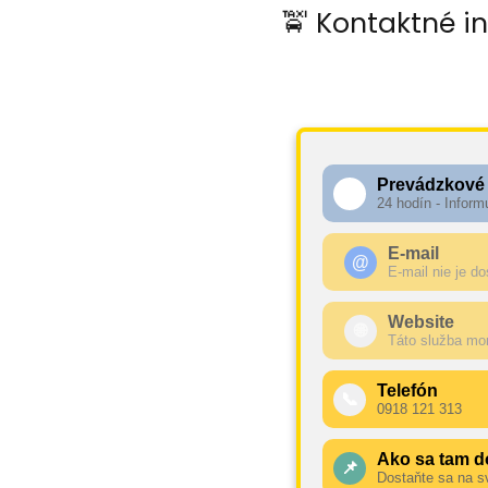
🚖 Kontaktné i
Prevádzkové
🕧
24 hodín - Inform
E-mail
@
E-mail nie je d
Website
🌐
Táto služba mo
Telefón
📞
0918 121 313
Ako sa tam d
📌
Dostaňte sa na s