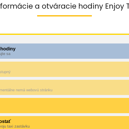
nformácie a otváracie hodiny Enjoy 
 hodiny
ujte sa
ostupný
mentálne nemá webovú stránku
ostať
voju taxi zastávku