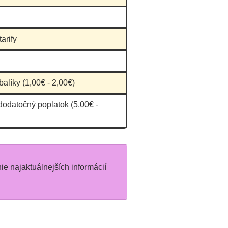
arify
balíky (1,00€ - 2,00€)
dodatočný poplatok (5,00€ -
nie najaktuálnejších informácií