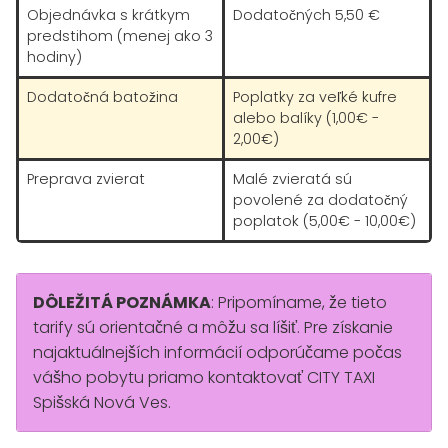
Objednávka s krátkym
Dodatočných 5,50 €
predstihom (menej ako 3
hodiny)
Dodatočná batožina
Poplatky za veľké kufre
alebo balíky (1,00€ -
2,00€)
Preprava zvierat
Malé zvieratá sú
povolené za dodatočný
poplatok (5,00€ - 10,00€)
DÔLEŽITÁ POZNÁMKA
: Pripomíname, že tieto
tarify sú orientačné a môžu sa líšiť. Pre získanie
najaktuálnejších informácií odporúčame počas
vášho pobytu priamo kontaktovať CITY TAXI
Spišská Nová Ves.