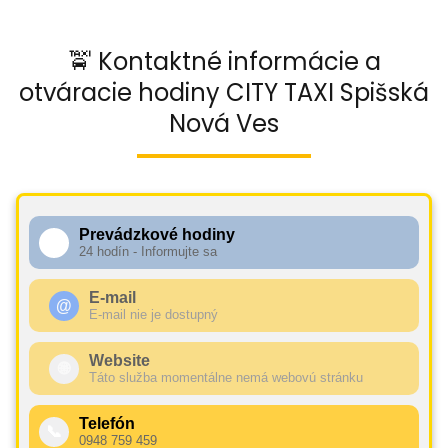
🚖 Kontaktné informácie a
otváracie hodiny CITY TAXI Spišská
Nová Ves
Prevádzkové hodiny
🕧
24 hodín - Informujte sa
E-mail
@
E-mail nie je dostupný
Website
🌐
Táto služba momentálne nemá webovú stránku
Telefón
📞
0948 759 459