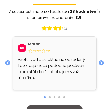
V súčasnosti má táto taxislužba
28 hodnotení
s
priemerným hodnotením
3,5
.
Martin
M
☆☆☆☆☆
Všetci vodiči sú aktuálne obsadený .
Toto resp niečo podobné počúvam
skoro stále keď potrebujem využiť
túto firmu.…