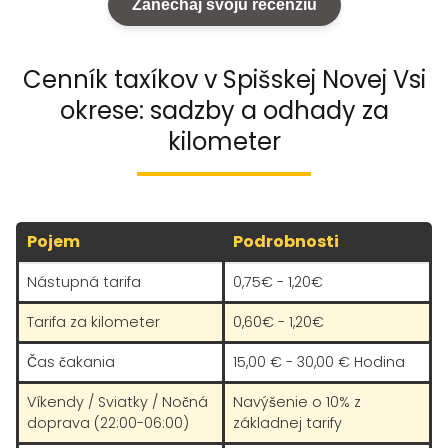
Zanechaj svoju recenziu
Cenník taxíkov v Spišskej Novej Vsi
okrese: sadzby a odhady za
kilometer
Pojem
Podrobnosti
Nástupná tarifa
0,75€ - 1,20€
Tarifa za kilometer
0,60€ - 1,20€
Čas čakania
15,00 € - 30,00 € Hodina
Víkendy / Sviatky / Nočná
Navýšenie o 10% z
doprava (22:00-06:00)
základnej tarify