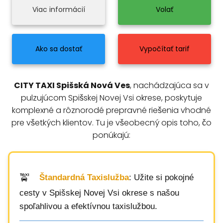
Viac informácií
Volať
Ako sa dostať
Vypočítať tarif
CITY TAXI Spišská Nová Ves
, nachádzajúca sa v
pulzujúcom Spišskej Novej Vsi okrese, poskytuje
komplexné a rôznorodé prepravné riešenia vhodné
pre všetkých klientov. Tu je všeobecný opis toho, čo
ponúkajú:
Štandardná Taxislužba
: Užite si pokojné
cesty v Spišskej Novej Vsi okrese s našou
spoľahlivou a efektívnou taxislužbou.