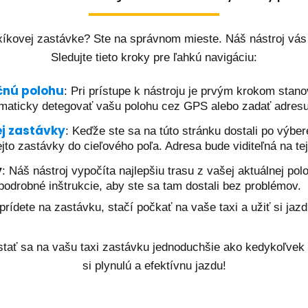
axíkovej zastávke? Ste na správnom mieste. Náš nástroj vás
Sledujte tieto kroky pre ľahkú navigáciu:
čnú polohu
: Pri prístupe k nástroju je prvým krokom stano
tomaticky detegovať vašu polohu cez GPS alebo zadať adres
ej zastávky
: Keďže ste sa na túto stránku dostali po výbe
jto zastávky do cieľového poľa. Adresa bude viditeľná na tej
y
: Náš nástroj vypočíta najlepšiu trasu z vašej aktuálnej pol
drobné inštrukcie, aby ste sa tam dostali bez problémov.
prídete na zastávku, stačí počkať na vaše taxi a užiť si jaz
ostať sa na vašu taxi zastávku jednoduchšie ako kedykoľvek p
si plynulú a efektívnu jazdu!