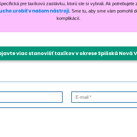
pecifická pre taxíkovú zastávku, ktorú ste si vybrali. Ak potrebujete 
cho urobiť v našom nástroji
. Sme tu, aby sme vám pomohli do
komplikácií.
javte viac stanovišť taxíkov v okrese Spišská Nová 