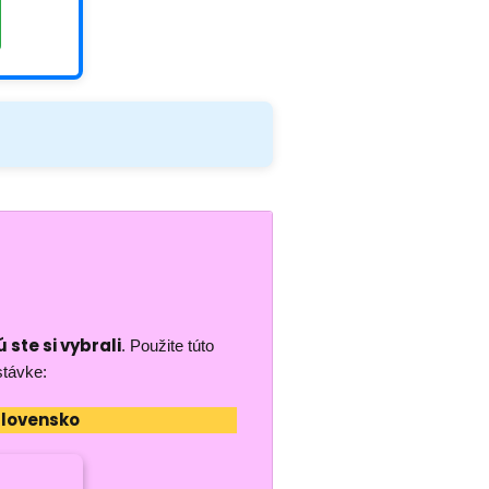
 ste si vybrali
. Použite túto
stávke:
Slovensko