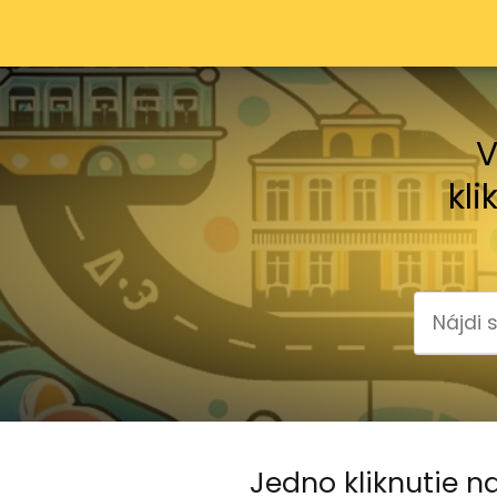
V
kli
Jedno kliknutie na