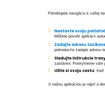
Potrebujete navigáciu k vašej t
Nastavte svoju počiato
Môžete povoliť aplikácii au
Zadajte adresu taxíkov
jednoducho zadajte adresu te
Sledujte inštrukcie tras
zastávke. Poskytneme vám po
Užite si svoju cestu
: Keď 
S našou aplikáciou je nájsť a d