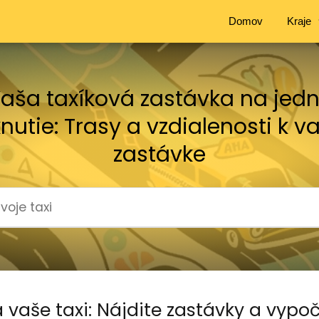
Domov
Kraje
aša taxíková zastávka na jed
knutie: Trasy a vzdialenosti k v
zastávke
 vaše taxi: Nájdite zastávky a vypoč