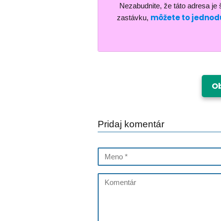
Nezabudnite, že táto adresa je š
môžete to jednodu
zastávku,
Ob
Pridaj komentár