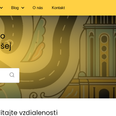
Blog
O nás
Kontakt
no
ašej
ítajte vzdialenosti