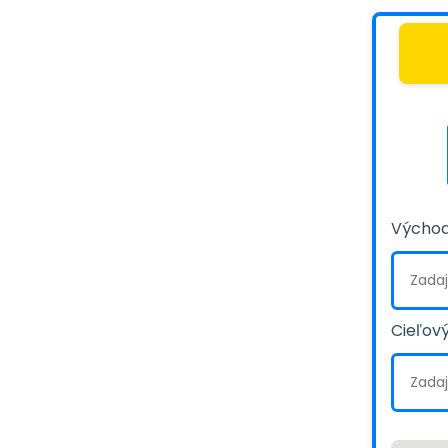
Východ
Cieľový