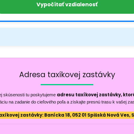
Vypočítať vzdialenosť
Adresa taxíkovej zastávky
adresu taxíkovej zastávky, ktorú
ej skúsenosti tu poskytujeme
áciu na zadanie do cieľového poľa a získajte presnú trasu k vašej za
axíkovej zastávky: Banícka 18, 052 01 Spišská Nová Ves, 