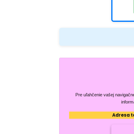
Pre uľahčenie vašej navigačn
inform
Adresa t