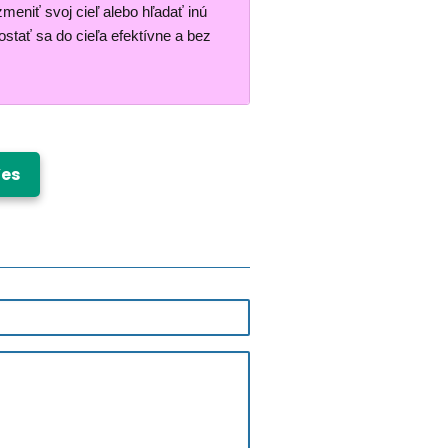
zmeniť svoj cieľ alebo hľadať inú
stať sa do cieľa efektívne a bez
Ves