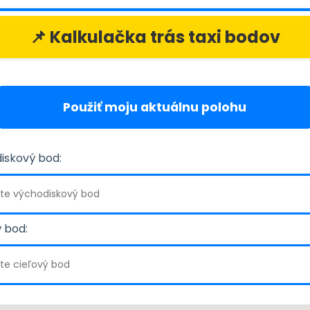
📌 Kalkulačka trás taxi bodov
Použiť moju aktuálnu polohu
iskový bod:
 bod: