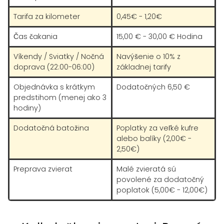
Tarifa za kilometer
0,45€ - 1,20€
Čas čakania
15,00 € - 30,00 € Hodina
Víkendy / Sviatky / Nočná
Navýšenie o 10% z
doprava (22:00-06:00)
základnej tarify
Objednávka s krátkym
Dodatočných 6,50 €
predstihom (menej ako 3
hodiny)
Dodatočná batožina
Poplatky za veľké kufre
alebo balíky (2,00€ -
2,50€)
Preprava zvierat
Malé zvieratá sú
povolené za dodatočný
poplatok (5,00€ - 12,00€)