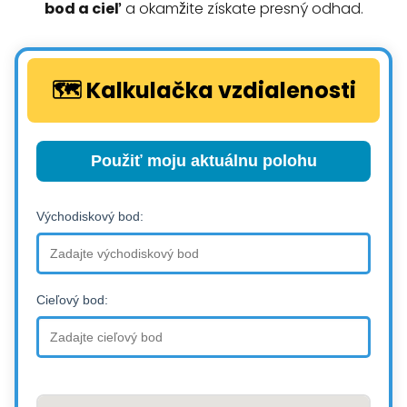
bod a cieľ
a okamžite získate presný odhad.
🗺️ Kalkulačka vzdialenosti
Použiť moju aktuálnu polohu
Východiskový bod:
Cieľový bod: