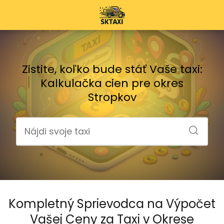
Zistite, koľko bude stáť Vaše taxi:
Kalkulačka cien pre okres
Stropkov
Kompletný Sprievodca na Výpočet
Vašej Ceny za Taxi v Okrese