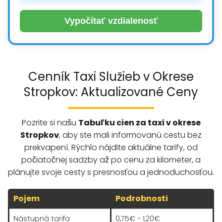
Vypočítať vzdialenosť
Cenník Taxi Služieb v Okrese
Stropkov: Aktualizované Ceny
Pozrite si našu
Tabuľku cien za taxi v okrese
Stropkov
, aby ste mali informovanú cestu bez
prekvapení. Rýchlo nájdite aktuálne tarify, od
počiatočnej sadzby až po cenu za kilometer, a
plánujte svoje cesty s presnosťou a jednoduchosťou.
Pojem
Podrobnosti
Nástupná tarifa
0,75€ - 1,20€