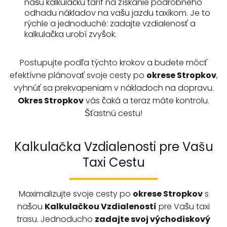
našu kalkulačku taríf na získanie podrobného
odhadu nákladov na vašu jazdu taxíkom. Je to
rýchle a jednoduché: zadajte vzdialenosť a
kalkulačka urobí zvyšok.
Postupujte podľa týchto krokov a budete môcť
efektívne plánovať svoje cesty po
okrese Stropkov
,
vyhnúť sa prekvapeniam v nákladoch na dopravu.
Okres Stropkov
vás čaká a teraz máte kontrolu.
Šťastnú cestu!
Kalkulačka Vzdialenosti pre Vašu
Taxi Cestu
Maximalizujte svoje cesty po
okrese
Stropkov
s
našou
Kalkulačkou Vzdialeností
pre Vašu taxi
trasu. Jednoducho
zadajte svoj východiskový