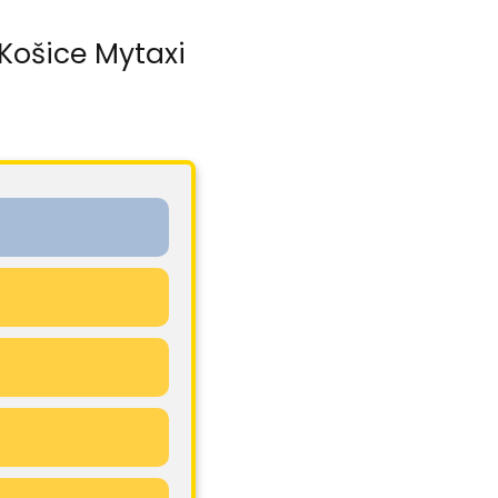
😉 Neviem ináč reagovať,
len doplnením tejto
 Košice Mytaxi
recenzie. Keď niečo riešite,
tak si skúste pozrieť
dokedy sme otvorení,
kedze momentalne len do
17:30, tak Vam nemal kto
dvihnut telefon, lebo
recepcia prijimania
objednavok uz
nefungovala. Ale pohoda.
🤪.