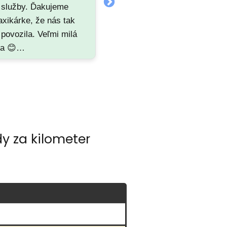
 služby. Ďakujeme
skusenost s pracovnikom
axikárke, že nás tak
tejto taxislužby, pánom
 povozila. Veľmi milá
Jaroslavom T. V ramci
ka 😊…
sluzby pre Casino, zastal
donaskar na rezervacke
tejto taxi sluzby, za co sa
samozrejme znovu
ospravedlnujeme majitelovi
resp. najomcovi tohto
miesta, ale jedno miesto
y za kilometer
bolo este volne a mali sme
mimoriadnu situaciu. Nie je
to ospravedlnenie, ale uz
sa to stalo a nedalo sa to
vratit… Tento taxikar bol
viac ako neprijemny k
pracovnikovi donasky,