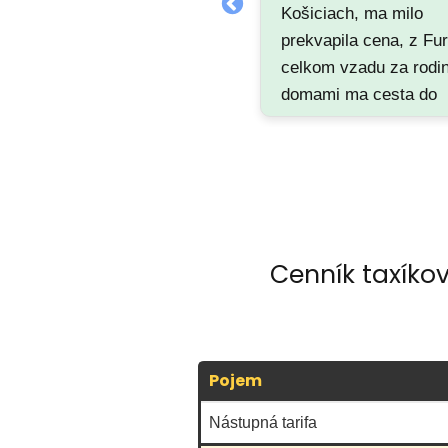
Košiciach, ma milo
prekvapila cena, z Fu
celkom vzadu za rodi
domami ma cesta do
centra na Alžbetinu vy
iba 9 eur. Čakal som 
viac. Číslo som si nec
prístup dobrý... Využi
v budúcnosti...
Cenník taxíko
Pojem
Nástupná tarifa