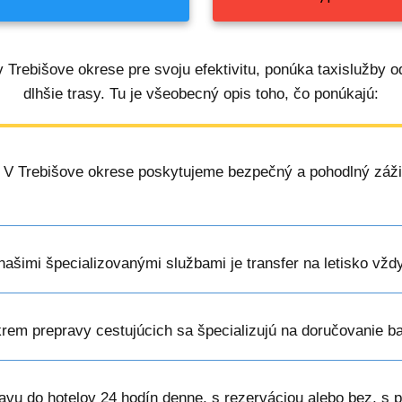
 Trebišove okrese pre svoju efektivitu, ponúka taxislužby o
dlhšie trasy. Tu je všeobecný opis toho, čo ponúkajú:
: V Trebišove okrese poskytujeme bezpečný a pohodlný záži
 našimi špecializovanými službami je transfer na letisko vžd
krem prepravy cestujúcich sa špecializujú na doručovanie b
vu do hotelov 24 hodín denne, s rezerváciou alebo bez, s 