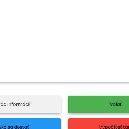
iac informácií
Volať
Ako sa dostať
Vypočítať tar