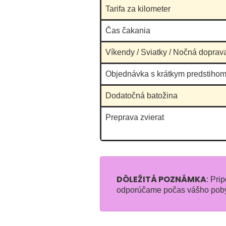
Tarifa za kilometer
Čas čakania
Víkendy / Sviatky / Nočná doprav
Objednávka s krátkym predstihom
Dodatočná batožina
Preprava zvierat
DÔLEŽITÁ POZNÁMKA
: Pri
odporúčame počas vášho pobyt