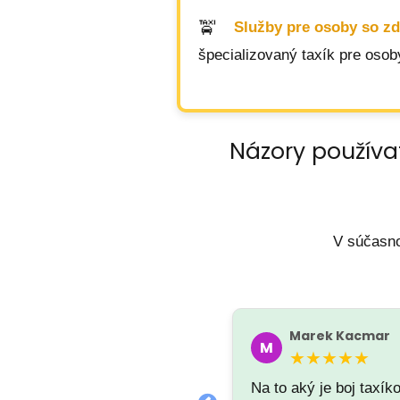
Služby pre osoby so z
špecializovaný taxík pre osob
Názory používa
V súčasno
Radoslav Rerko
Marek Kacmar
R
M
★★★★★
★★★★★
Na to aký je boj taxík