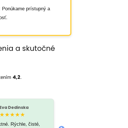
: Ponúkame prístupný a
osť.
enia a skutočné
4,2
tením
.
Eva Dedinska
Marcel Alex
M
★★★★★
☆☆☆☆☆
tné. Rýchle, čisté,
V piatok velmi neprijemna