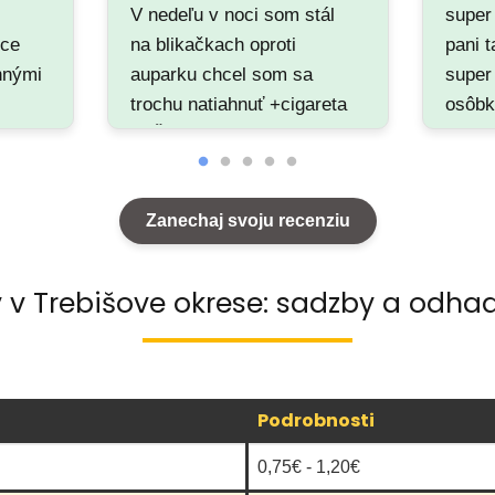
V nedeľu v noci som stál
super
rce
na blikačkach oproti
pani t
nnými
auparku chcel som sa
super
trochu natiahnuť +cigareta
osôb
šla
... Šofér z vašej taxislužby
oveľa
šiel okolo zastavil pri mne
hal,
a hneď sa pýtal ci sa niečo
Zanechaj svoju recenziu
jem aj
nestalo ci nepotrebujem
pomoc.... Týmto ho chcem
aj pozdraviť super prístup
v v Trebišove okrese: sadzby a odhad
👍škoda ze takých nieje
viac. PS:"stará škola" 🚖…
Podrobnosti
0,75€ - 1,20€