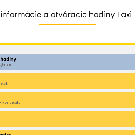
informácie a otváracie hodiny Taxi
 hodiny
ujte sa
ce.sk
xikosice.sk/