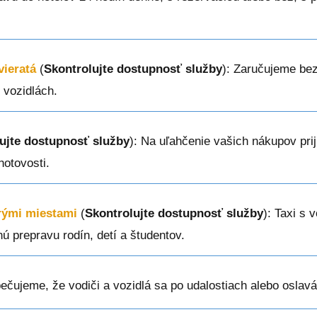
vieratá
(
Skontrolujte dostupnosť služby
): Zaručujeme be
 vozidlách.
ujte dostupnosť služby
): Na uľahčenie vašich nákupov prij
hotovosti.
erými miestami
(
Skontrolujte dostupnosť služby
): Taxi s 
ú prepravu rodín, detí a študentov.
ečujeme, že vodiči a vozidlá sa po udalostiach alebo oslav