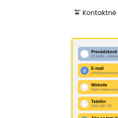
🚖 Kontaktné 
Prevádzkové
🕧
24 hodín - Inform
E-mail
@
info@mytaxikosi
Website
🌐
https://www.myta
Telefón
📞
0910 340 770