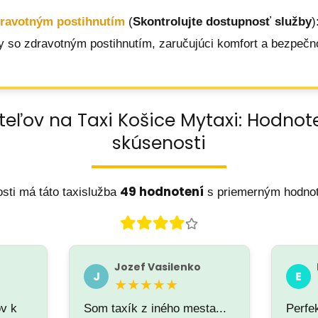
dravotným postihnutím
(
Skontrolujte dostupnosť služby
)
y so zdravotným postihnutím, zaručujúci komfort a bezpečn
teľov na Taxi Košice Mytaxi: Hodnot
skúsenosti
49 hodnotení
sti má táto taxislužba
s priemerným hodno
Jozef Vasilenko
J
E
★★★★★
ov k
Som taxík z iného mesta...
Perfek