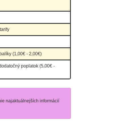
ktory sa mu samozrejme
za to ospravedlnil, ze
zabral vyhradene miesto.
arify
Vysvetlil mu, ze aj jemu sa
urcite niekedy stane nieco
podobne, ale ten taxikar si
proste siel svoje. A ten pan
balíky (1,00€ - 2,00€)
taxikar, vzapäti okamzite
dodatočný poplatok (5,00€ -
hodi fotku a hodnotenie
nasej restauracie s jednou
hviezdickou a tvari sa, ze
on je anjelik. Verim, ze v
zivote sa mu uz nic horsie
nie najaktuálnejších informácií
nestane, ako to, ze mu
niekto zastane na “jeho
mieste”. Karma je zdarma.