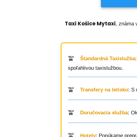
Taxi Košice Mytaxi
, známa v
Štandardná Taxislužba
spoľahlivou taxislužbou.
Transfery na letisko
: S
Doručovacia služba
: O
Hotely
: Ponúkame prepra