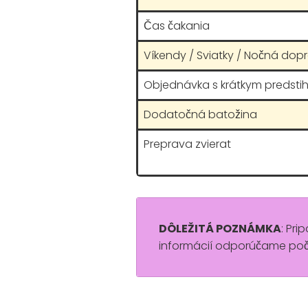
Čas čakania
Víkendy / Sviatky / Nočná dop
Objednávka s krátkym predsti
Dodatočná batožina
Preprava zvierat
DÔLEŽITÁ POZNÁMKA
: Pri
informácií odporúčame poča