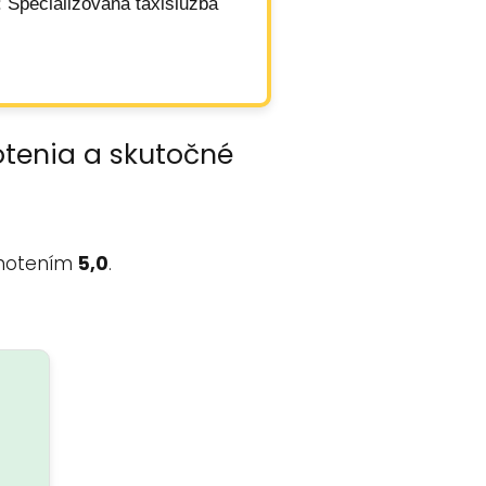
: Špecializovaná taxislužba
otenia a skutočné
notením
5,0
.