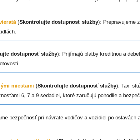
vieratá
(
Skontrolujte dostupnosť služby
): Prepravujeme 
idlách.
ujte dostupnosť služby
): Prijímajú platby kreditnou a deb
otovosti.
erými miestami
(
Skontrolujte dostupnosť služby
): Taxi sl
žnosťami 6, 7 a 9 sedadiel, ktoré zaručujú pohodlie a bezpe
me bezpečnosť pri návrate vodičov a vozidiel po oslavách a