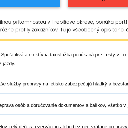
 silnou prítomnosťou v Trebišove okrese, ponúka portf
 rôzne profily zákazníkov. Tu je všeobecný opis toho, 
: Spoľahlivá a efektívna taxislužba ponúkaná pre cesty v Tr
 jazdy.
aše služby prepravy na letisko zabezpečujú hladký a bezsta
reprava osôb a doručovanie dokumentov a balíkov, všetko v 
elov celý deň, s rezerváciou alebo bez nej, vrátane prepravy