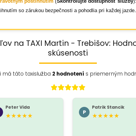
dravotným postihnutím
(
Skontrolujte dostupnosť služby
)
hnutím so zárukou bezpečnosti a pohodlia pri každej jazde.
ľov na TAXI Martin - Trebišov: Hodn
skúsenosti
i má táto taxislužba
2 hodnotení
s priemerným hod
Peter Vida
Patrik Stancik
P
★★★★★
★★★★★