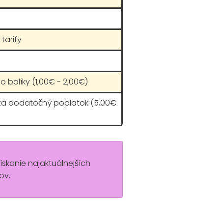
tarify
o balíky (1,00€ - 2,00€)
 za dodatočný poplatok (5,00€
získanie najaktuálnejších
ov.