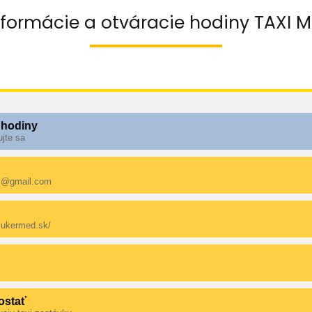
nformácie a otváracie hodiny TAXI Ma
 hodiny
ujte sa
ov@gmail.com
-cukermed.sk/
ostať