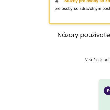
Služby pre osoby so z
pre osoby so zdravotným posti
Názory používate
V súčasnost
P