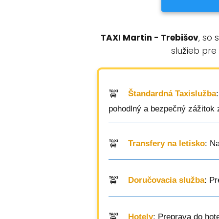
TAXI Martin - Trebišov
, so
služieb pre
Štandardná Taxislužba
pohodlný a bezpečný zážitok z
Transfery na letisko
: N
Doručovacia služba
: P
Hotely
: Preprava do hot