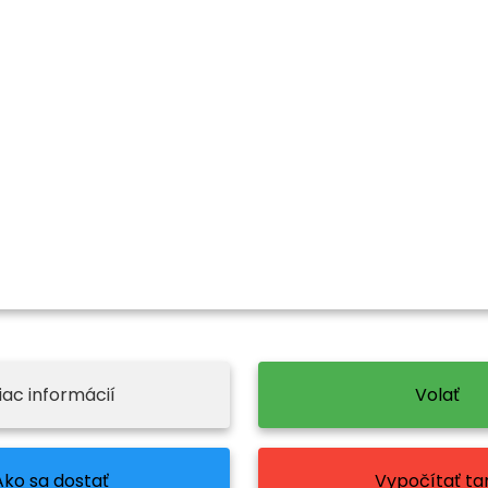
iac informácií
Volať
Ako sa dostať
Vypočítať tar