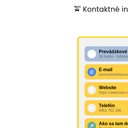
🚖 Kontaktné i
Prevádzkové
🕧
24 hodín - Inform
E-mail
@
taximartintrebis
Website
🌐
https://www.taxi
Telefón
📞
0951 761 246
Ako sa tam d
📌