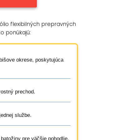
ólio flexibilných prepravných
čo ponúkajú:
ebišove okrese, poskytujúca
rostný prechod.
jednej službe.
 batožiny pre väčšie pohodlie.