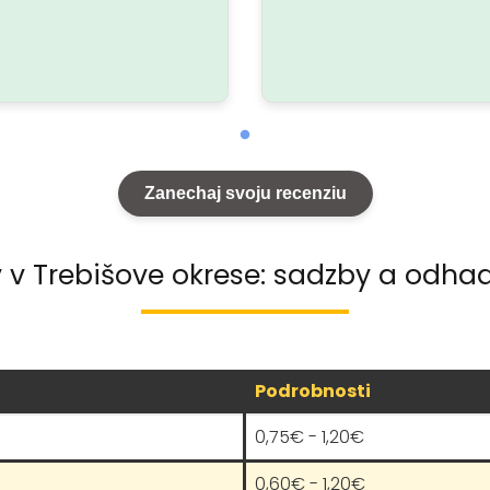
Zanechaj svoju recenziu
v v Trebišove okrese: sadzby a odhad
Podrobnosti
0,75€ - 1,20€
0,60€ - 1,20€