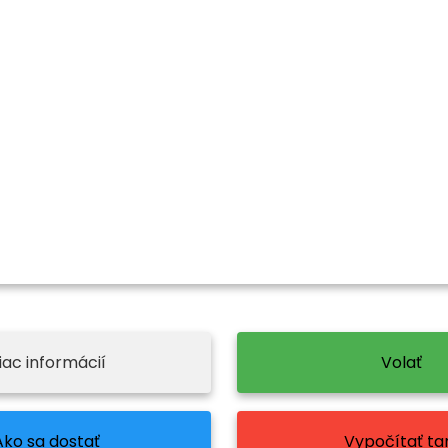
iac informácií
Volať
Ako sa dostať
Vypočítať tar