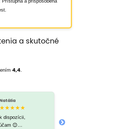
: Prístupná a prispôsobená
st.
tenia a skutočné
4,4
tením
.
Natália
Klay Hood
K
★★★★★
☆☆☆☆☆
k dispozícii,
Obyčajný deň, volal som
rúčam 😊…
okolo 10 ráno, taxík