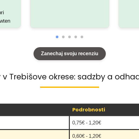
ri
owten
ne.
Zanechaj svoju recenziu
ovce
v v Trebišove okrese: sadzby a odhad
u
e
Podrobnosti
0,75€ - 1,20€
0,60€ - 1,20€