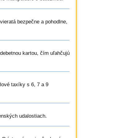
vieratá bezpečne a pohodlne,
 debetnou kartou, čím uľahčujú
lové taxíky s 6, 7 a 9
enských udalostiach.