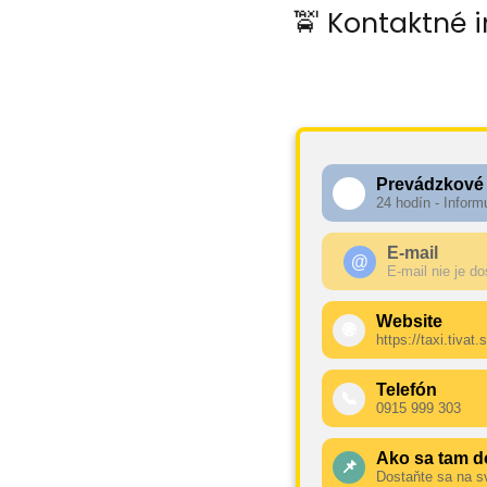
🚖 Kontaktné i
Prevádzkové
🕧
24 hodín - Inform
E-mail
@
E-mail nie je d
Website
🌐
https://taxi.tivat.
Telefón
📞
0915 999 303
Ako sa tam d
📌
Dostaňte sa na s