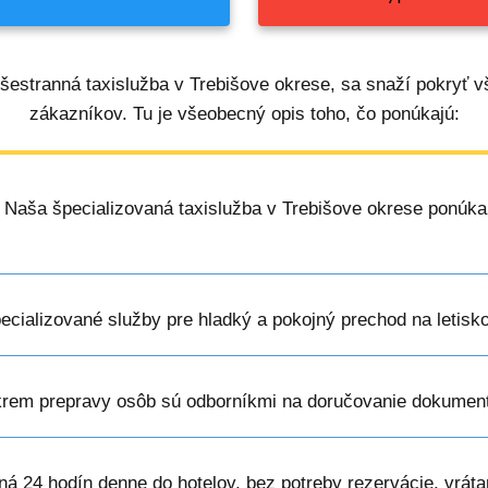
všestranná taxislužba v Trebišove okrese, sa snaží pokryť v
zákazníkov. Tu je všeobecný opis toho, čo ponúkajú:
: Naša špecializovaná taxislužba v Trebišove okrese ponúka e
pecializované služby pre hladký a pokojný prechod na letisko
krem prepravy osôb sú odborníkmi na doručovanie dokument
ná 24 hodín denne do hotelov, bez potreby rezervácie, vráta