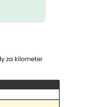
neprišiel trištvrte hodiny,
snažil som sa dovolať, ale
nezdvíhali.
y za kilometer