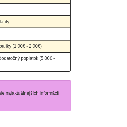
arify
balíky (1,00€ - 2,00€)
dodatočný poplatok (5,00€ -
nie najaktuálnejších informácií