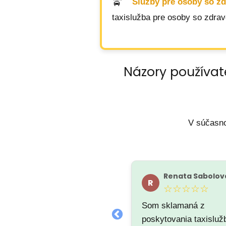
Služby pre osoby so z
taxislužba pre osoby so zdra
Názory používat
V súčasno
Matúš Škvarkovský
Renata Sabolov
M
R
★★★★★
☆☆☆☆☆
Som sklamaná z
poskytovania taxisluž