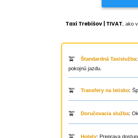
Taxi Trebišov | TIVAT
, ako 
Štandardná Taxislužba
pokojnú jazdu.
Transfery na letisko
: Š
Doručovacia služba
: O
Hotely
: Preprava dostup