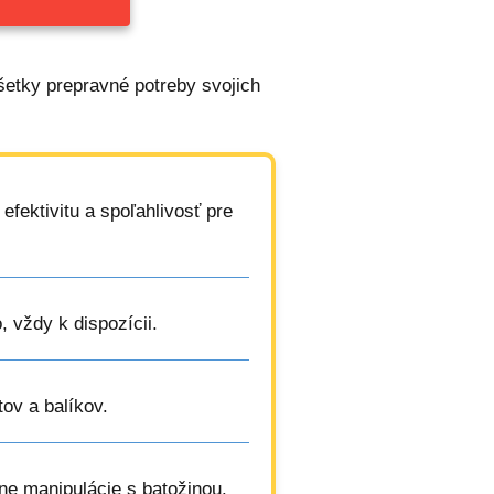
šetky prepravné potreby svojich
fektivitu a spoľahlivosť pre
, vždy k dispozícii.
ov a balíkov.
ne manipulácie s batožinou.