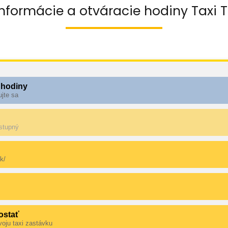
nformácie a otváracie hodiny Taxi T
 hodiny
ujte sa
ostupný
sk/
ostať
voju taxi zastávku