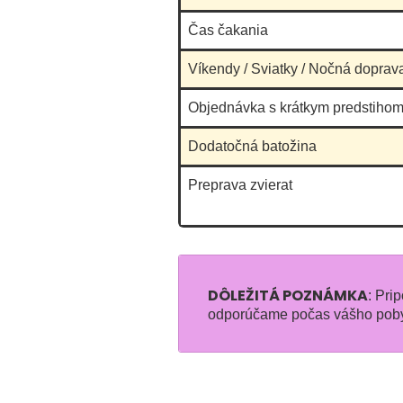
Čas čakania
Víkendy / Sviatky / Nočná doprav
Objednávka s krátkym predstihom
Dodatočná batožina
Preprava zvierat
DÔLEŽITÁ POZNÁMKA
: Pri
odporúčame počas vášho pobytu