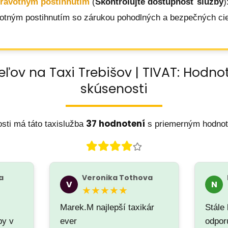
dravotným postihnutím
(
Skontrolujte dostupnosť služby
)
votným postihnutím so zárukou pohodlných a bezpečných cie
eľov na Taxi Trebišov | TIVAT: Hodno
skúsenosti
37 hodnotení
sti má táto taxislužba
s priemerným hodno
a
Veronika Tothova
V
N
★★★★★
Marek.M najlepší taxikár
Stále 
by v
ever
odpo