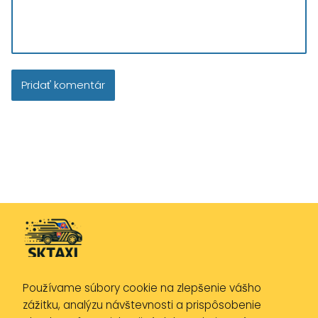
Používame súbory cookie na zlepšenie vášho
Zásady ochrany osobných údajov
zážitku, analýzu návštevnosti a prispôsobenie