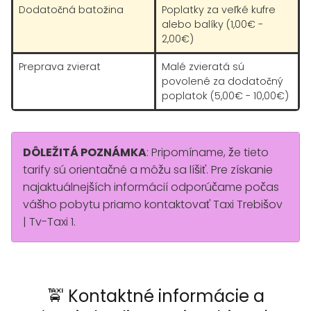
Dodatočná batožina
Poplatky za veľké kufre
alebo balíky (1,00€ -
2,00€)
Preprava zvierat
Malé zvieratá sú
povolené za dodatočný
poplatok (5,00€ - 10,00€)
DÔLEŽITÁ POZNÁMKA
: Pripomíname, že tieto
tarify sú orientačné a môžu sa líšiť. Pre získanie
najaktuálnejších informácií odporúčame počas
vášho pobytu priamo kontaktovať Taxi Trebišov
| Tv-Taxi 1.
🚖 Kontaktné informácie a