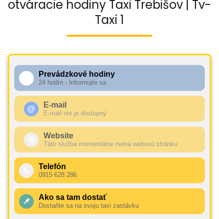
otváracie hodiny Taxi Trebišov | Tv-
Taxi 1
Prevádzkové hodiny
🕧
24 hodín - Informujte sa
E-mail
@
E-mail nie je dostupný
Website
🌐
Táto služba momentálne nemá webovú stránku
Telefón
📞
0915 628 286
Ako sa tam dostať
📌
Dostaňte sa na svoju taxi zastávku