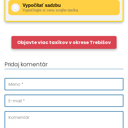
Vypočítať sadzbu
🚕
Vypočítajte si cenu svojho taxíka
Objavte viac taxíkov v okrese Trebišov
Pridaj komentár