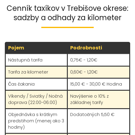
Cenník taxíkov v Trebišove okrese:
sadzby a odhady za kilometer
Pojem
Podrobnosti
Nástupná tarifa
0,75€ - 1,20€
Tarifa za kilometer
0,60€ - 1,20€
Čas čakania
15,00 € - 30,00 € Hodina
Víkendy / Sviatky / Nočná
Navýšenie o 10% z
doprava (22:00-06:00)
základnej tarify
Objednávka s krátkym
Dodatočných 5,50 €
predstihom (menej ako 3
hodiny)