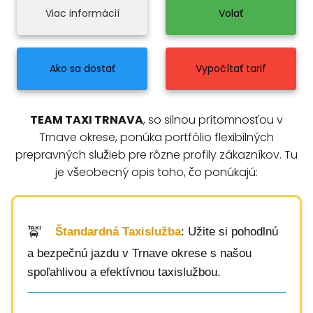
Viac informácií
Volať
Ako sa dostať
Vypočítať tarif
TEAM TAXI TRNAVA
, so silnou prítomnosťou v
Trnave okrese, ponúka portfólio flexibilných
prepravných služieb pre rôzne profily zákazníkov. Tu
je všeobecný opis toho, čo ponúkajú:
Štandardná Taxislužba
: Užite si pohodlnú
a bezpečnú jazdu v Trnave okrese s našou
spoľahlivou a efektívnou taxislužbou.