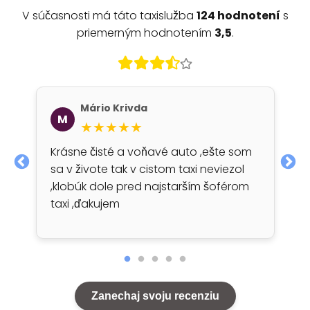
V súčasnosti má táto taxislužba
124 hodnotení
s
priemerným hodnotením
3,5
.
Mário Krivda
M
★★★★★
Krásne čisté a voňavé auto ,ešte som
sa v živote tak v cistom taxi neviezol
,klobúk dole pred najstarším šoférom
taxi ,ďakujem
Zanechaj svoju recenziu