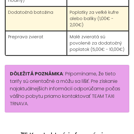
hodiny)
Dodatočná batožina
Poplatky za veľké kufre
alebo balíky (1,00€ -
2,00€)
Preprava zvierat
Malé zvieratá sú
povolené za dodatočný
poplatok (5,00€ - 10,00€)
DÔLEŽITÁ POZNÁMKA
: Pripomíname, že tieto
tarify sú orientačné a môžu sa líšiť. Pre získanie
najaktuálnejších informácií odporúčame počas
vášho pobytu priamo kontaktovať TEAM TAXI
TRNAVA.