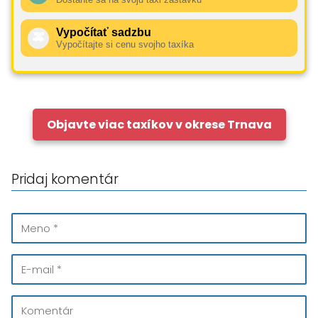
Vypočítať sadzbu
🚕
Vypočítajte si cenu svojho taxíka
Objavte viac taxíkov v okrese Trnava
Pridaj komentár