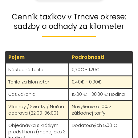
Cenník taxíkov v Trnave okrese:
sadzby a odhady za kilometer
Pojem
Podrobnosti
Nástupná tarifa
0,70€ - 1,20€
Tarifa za kilometer
0,40€ - 0,90€
Čas čakania
15,00 € - 30,00 € Hodina
Víkendy / Sviatky / Nočná
Navýšenie o 10% z
doprava (22:00-06:00)
základnej tarify
Objednávka s krátkym
Dodatočných 5,00 €
predstihom (menej ako 3