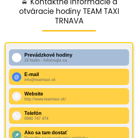
🚖 Kontaktné informácie a
otváracie hodiny TEAM TAXI
TRNAVA
Prevádzkové hodiny
🕧
24 hodín - Informujte sa
E-mail
@
info@teamtaxi.sk
Website
🌐
http://www.teamtaxi.sk/
Telefón
📞
0940 747 474
Ako sa tam dostať
📌
Dostaňte sa na svoju taxi zastávku