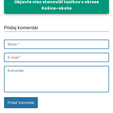
Objavte viac stanovišť taxíkov v okrese
Košice–okolie
Pridaj komentár