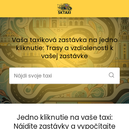
Vaša taxíková zastávka na jedno
kliknutie: Trasy a vzdialenosti k
vašej zastávke
Jedno kliknutie na vaše taxi:
Nájdite zastávky a vypočítajte