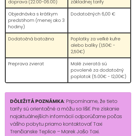
doprava (22:00-06:00)
základnej tarify
Objednávka s krátkym
Dodatočných 6,00 €
predstihom (menej ako 3
hodiny)
Dodatočná batožina
Poplatky za veľké kufre
alebo balíky (1,50€ -
2,50€)
Preprava zvierat
Malé zvieratá sú
povolené za dodatočný
poplatok (5.00€ - 12,00€)
DÔLEŽITÁ POZNÁMKA
: Pripomíname, že tieto
tarify sú orientačné a môžu sa líšiť. Pre získanie
najaktuálnejších informácií odporúčame počas
vášho pobytu priamo kontaktovať Taxi
Trenčianske Teplice – Marek Jašo Taxi.