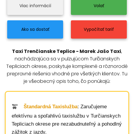
Viac informácií
Volať
Ako sa dostať
Vypočítať tarif
Taxi Trenčianske Teplice - Marek Jašo Taxi
,
nachádzajúca sa v pulzujúcom Turčianskych
Tepliciach okrese, poskytuje komplexné a rôznorodé
prepravné riešenia vhodné pre všetkých klientov. Tu
je všeobecný opis toho, čo ponúkajú:
Štandardná Taxislužba
: Zaručujeme
efektívnu a spoľahlivú taxislužbu v Turčianskych
Tepliciach okrese pre nezabudnuteľný a pohodlný
zážitok z jazdy.