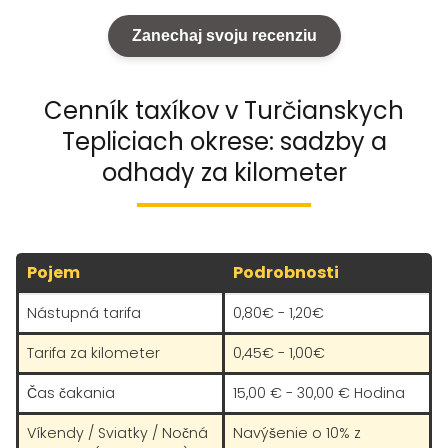
Zanechaj svoju recenziu
Cenník taxíkov v Turčianskych
Tepliciach okrese: sadzby a
odhady za kilometer
Pojem
Podrobnosti
Nástupná tarifa
0,80€ - 1,20€
Tarifa za kilometer
0,45€ - 1,00€
Čas čakania
15,00 € - 30,00 € Hodina
Víkendy / Sviatky / Nočná
Navýšenie o 10% z