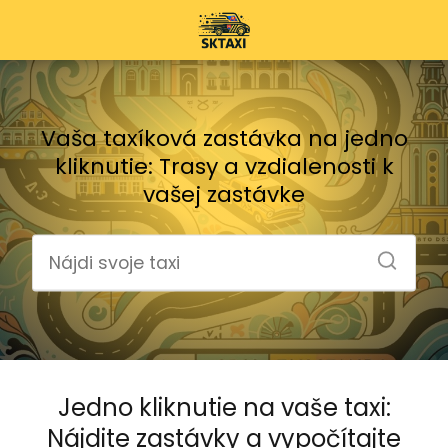
Vaša taxíková zastávka na jedno
kliknutie: Trasy a vzdialenosti k
vašej zastávke
Jedno kliknutie na vaše taxi:
Nájdite zastávky a vypočítajte