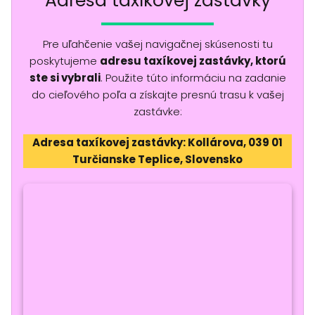
Adresa taxíkovej zastávky
Pre uľahčenie vašej navigačnej skúsenosti tu
poskytujeme
adresu taxíkovej zastávky, ktorú
ste si vybrali
. Použite túto informáciu na zadanie
do cieľového poľa a získajte presnú trasu k vašej
zastávke:
Adresa taxíkovej zastávky: Kollárova, 039 01
Turčianske Teplice, Slovensko