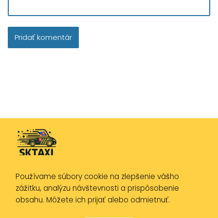
Používame súbory cookie na zlepšenie vášho
Zásady ochrany osobných údajov
zážitku, analýzu návštevnosti a prispôsobenie
Zásady používania cookies
obsahu. Môžete ich prijať alebo odmietnuť.
Právne upozornenie