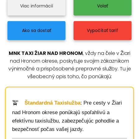
Viac informácií
Volať
Ako sa dostať
Vypočítať tarif
MNK TAXI ŽIAR NAD HRONOM
, vždy na čele v Žiari
nad Hronom okrese, poskytuje svojim zákazníkom
výnimočné a prispôsobené prepravné služby. Tu je
všeobecný opis toho, čo ponúkajú:
Štandardná Taxislužba
: Pre cesty v Žiari
nad Hronom okrese ponúkajú spoľahlivú a
efektívnu taxislužbu, zabezpečujúc pohodlie a
bezpečnosť počas vašej jazdy.