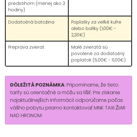
predstihom (menej ako 3
hodiny)
Dodatočná batožina
Poplatky za veľké kufre
alebo balíky (1,00€ -
2,30€)
Preprava zvierat
Malé zvieratá sú
povolené za dodatočný
poplatok (5,00€ - 11,00€)
DÔLEŽITÁ POZNÁMKA
: Pripomíname, že tieto
tarify sú orientačné a môžu sa líšiť. Pre získanie
najaktuálnejších informácií odporúčame počas
vášho pobytu priamo kontaktovať MNK TAXI ŽIAR
NAD HRONOM.