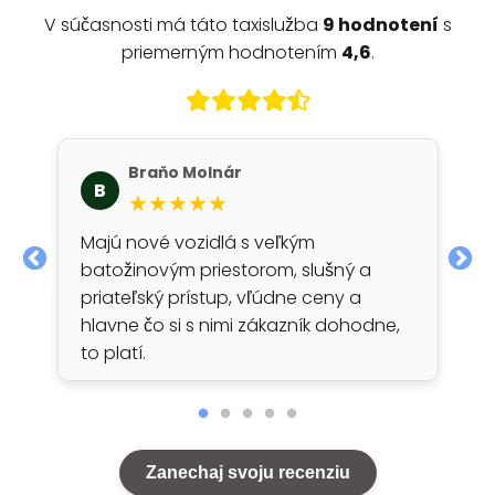
V súčasnosti má táto taxislužba
9 hodnotení
s
priemerným hodnotením
4,6
.
Braňo Molnár
B
★★★★★
Majú nové vozidlá s veľkým
batožinovým priestorom, slušný a
priateľský prístup, vľúdne ceny a
hlavne čo si s nimi zákazník dohodne,
to platí.
Zanechaj svoju recenziu