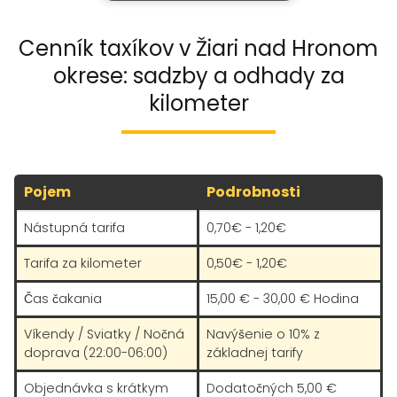
Cenník taxíkov v Žiari nad Hronom
okrese: sadzby a odhady za
kilometer
Pojem
Podrobnosti
Nástupná tarifa
0,70€ - 1,20€
Tarifa za kilometer
0,50€ - 1,20€
Čas čakania
15,00 € - 30,00 € Hodina
Víkendy / Sviatky / Nočná
Navýšenie o 10% z
doprava (22:00-06:00)
základnej tarify
Objednávka s krátkym
Dodatočných 5,00 €