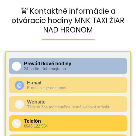
🚖 Kontaktné informácie a
otváracie hodiny MNK TAXI ŽIAR
NAD HRONOM
Prevádzkové hodiny
🕧
24 hodín - Informujte sa
E-mail
@
E-mail nie je dostupný
Website
🌐
Táto služba momentálne nemá webovú stránku
Telefón
📞
0948 122 554